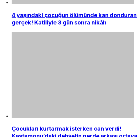
4 yaşındaki çocuğun ölümünde kan donduran
gerçek! Katiliyle 3 gün sonra nikâh
Çocukları kurtarmak isterken can verdi!
Kastamonu’daki dehşetin perde arkası ortay