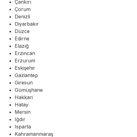
Çankırı
Çorum
Denizli
Diyarbakır
Düzce
Edirne
Elazığ
Erzincan
Erzurum
Eskişehir
Gaziantep
Giresun
Gümüşhane
Hakkari
Hatay
Mersin
Iğdır
Isparta
Kahramanmaraş