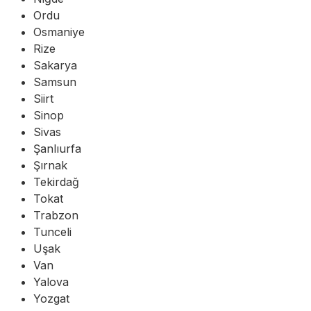
Ordu
Osmaniye
Rize
Sakarya
Samsun
Siirt
Sinop
Sivas
Şanlıurfa
Şırnak
Tekirdağ
Tokat
Trabzon
Tunceli
Uşak
Van
Yalova
Yozgat