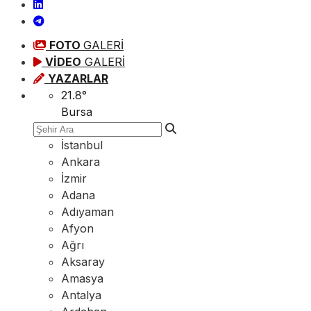
FOTO
GALERİ
VİDEO
GALERİ
YAZARLAR
21.8
°
Bursa
İstanbul
Ankara
İzmir
Adana
Adıyaman
Afyon
Ağrı
Aksaray
Amasya
Antalya