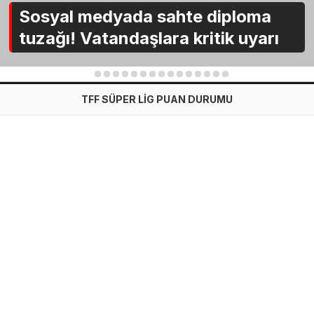
Sosyal medyada sahte diploma
tuzağı! Vatandaşlara kritik uyarı
1
2
3
4
5
6
7
8
9
10
11
12
13
14
15
TFF SÜPER LİG PUAN DURUMU