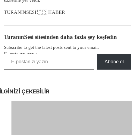
sözlerine yer verdi.
TURANINSESİ 🇹🇷 HABER
TuranınSesi sitesinden daha fazla şey keşfedin
Subscribe to get the latest posts sent to your email.
E-postanızı yazın…
Abone ol
İLGİNİZİ
ÇEKEBİLİR