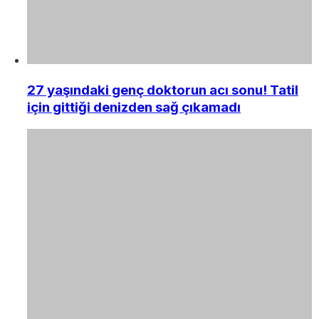
27 yaşındaki genç doktorun acı sonu! Tatil
için gittiği denizden sağ çıkamadı