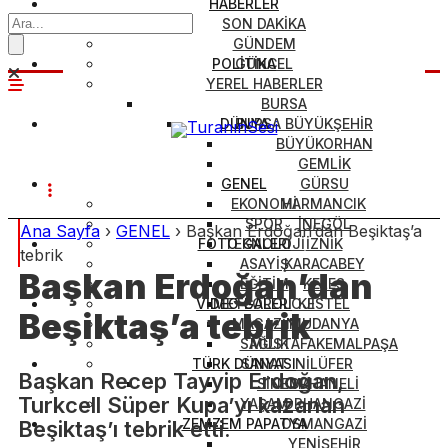
HABERLER
SON DAKİKA
GÜNDEM
POLİTİKA
GÜNCEL
YEREL HABERLER
BURSA
DÜNYA
BURSA BÜYÜKŞEHİR
BÜYÜKORHAN
GEMLİK
GENEL
GÜRSU
EKONOMİ
HARMANCIK
SPOR
İNEGÖL
Ana Sayfa
›
GENEL
›
Başkan Erdoğan’dan Beşiktaş’a
FOTO GALERİ
TEKNOLOJİ
İZNİK
tebrik
ASAYİŞ
KARACABEY
Başkan Erdoğan’dan
EĞİTİM
KELES
VİDEO GALERİ
METEOROLOJİ
KESTEL
Beşiktaş’a tebrik
MAGAZİN
MUDANYA
SAĞLIK
MUSTAFAKEMALPAŞA
TÜRK DÜNYASI
SANAT
NİLÜFER
Başkan Recep Tayyip Erdoğan,
SİNEMA
ORHANELİ
Turkcell Süper Kupa’yı kazanan
YAŞAM
ORHANGAZİ
ZEMZEM PAPATYA
OSMANGAZİ
Beşiktaş’ı tebrik etti.
YENİŞEHİR