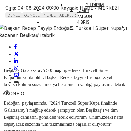
YILDIRIM
Giriş: 04-08-2024 09:00
Kaynak: HABER MERKEZI
İZMİR
GENEL
GÜNCEL
YEREL HABERLER
SAMSUN
KIBRIS
Beşiktaş-Galatasaray’ı 5-0 mağlup ederek Turkcell Süper
Kupa’nın sahibi oldu. Başkan Recep Tayyip Erdoğan,siyah
beyazlı kulübü sosyal medya hesabından yaptığı paylaşımla tebrik
etti.
ABONE OL
Erdoğan, paylaşımında, “2024 Turkcell Süper Kupa finalinde
Galatasaray’ı mağlup ederek şampiyon olan Beşiktaş’ı ve tüm
Beşiktaş camiasını gönülden tebrik ediyorum. Önümüzdeki hafta
başlayacak sezonda tüm takımlarımıza başarılar diliyorum”