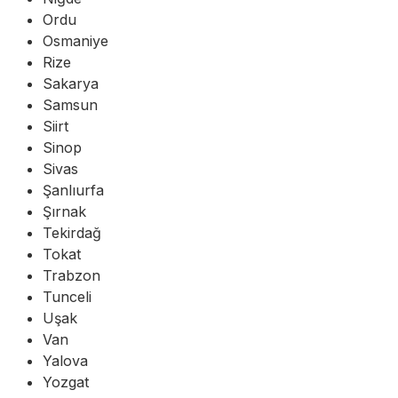
Ordu
Osmaniye
Rize
Sakarya
Samsun
Siirt
Sinop
Sivas
Şanlıurfa
Şırnak
Tekirdağ
Tokat
Trabzon
Tunceli
Uşak
Van
Yalova
Yozgat