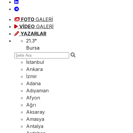
FOTO
GALERİ
VİDEO
GALERİ
YAZARLAR
21.3
°
Bursa
İstanbul
Ankara
İzmir
Adana
Adıyaman
Afyon
Ağrı
Aksaray
Amasya
Antalya