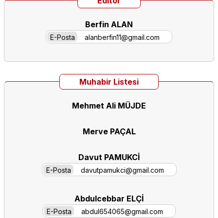
Editör
Berfin ALAN
E-Posta
alanberfin11@gmail.com
Muhabir Listesi
Mehmet Ali MÜJDE
Merve PAÇAL
Davut PAMUKCİ
E-Posta
davutpamukci@gmail.com
Abdulcebbar ELÇİ
E-Posta
abdul654065@gmail.com