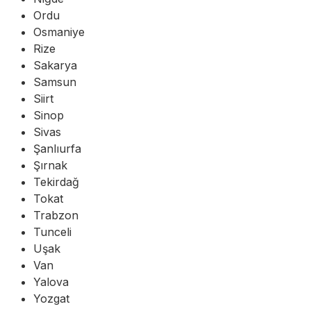
Ordu
Osmaniye
Rize
Sakarya
Samsun
Siirt
Sinop
Sivas
Şanlıurfa
Şırnak
Tekirdağ
Tokat
Trabzon
Tunceli
Uşak
Van
Yalova
Yozgat