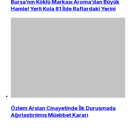
Bursa’nın Köklü Markası Aroma’dan Büyük
Hamle! Yerli Kola 81 İlde Raflardaki Yerini
Özlem Arslan Cinayetinde İlk Duruşmada
Ağırlaştırılmış Müebbet Kararı