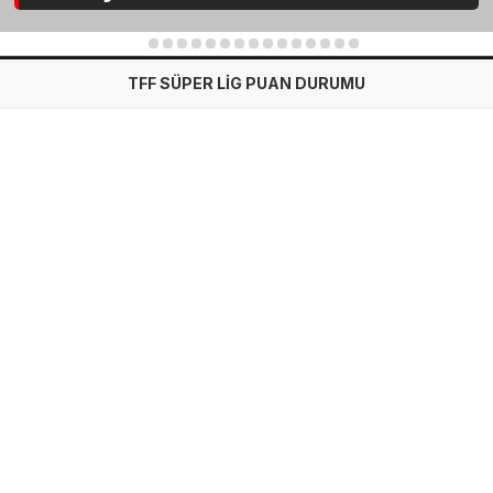
1
2
3
4
5
6
7
8
9
10
11
12
13
14
15
TFF SÜPER LİG PUAN DURUMU