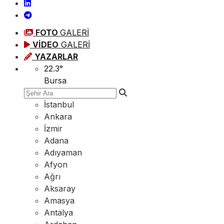
FOTO
GALERİ
VİDEO
GALERİ
YAZARLAR
22.3
°
Bursa
İstanbul
Ankara
İzmir
Adana
Adıyaman
Afyon
Ağrı
Aksaray
Amasya
Antalya