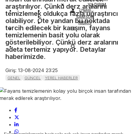
YILDIRIM
araştırılıyor. Çünkü derz aralarını
İZMİR
temizlemek oldukça fazla uğraştırıcı
SAMSUN
olabiliyor. Öte yandan bu noktada
KIBRIS
tercih edilecek bir karışım, fayans
temizlemenin basit yolu olarak
gösterilebiliyor. Çünkü derz aralarını
adeta tertemiz yapıyor. Detaylar
haberimizde.
Giriş: 13-08-2024 23:25
GENEL
GÜNCEL
YEREL HABERLER