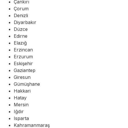
Çankırı
Çorum
Denizli
Diyarbakır
Düzce
Edirne
Elazığ
Erzincan
Erzurum
Eskişehir
Gaziantep
Giresun
Gümüşhane
Hakkari
Hatay
Mersin
Iğdır
Isparta
Kahramanmaraş