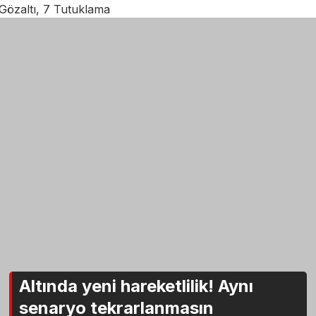
Gözaltı, 7 Tutuklama
Altında yeni hareketlilik! Aynı
senaryo tekrarlanmasın