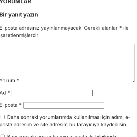
YORUMLAR
Bir yanıt yazın
E-posta adresiniz yayınlanmayacak.
Gerekli alanlar
*
ile
işaretlenmişlerdir
Yorum
*
Ad
*
E-posta
*
Daha sonraki yorumlarımda kullanılması için adım, e-
posta adresim ve site adresim bu tarayıcıya kaydedilsin.
Beni sonraki yorumlar için e-posta ile bilgilendir.