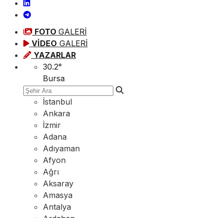
FOTO
GALERİ
VİDEO
GALERİ
YAZARLAR
30.2
°
Bursa
İstanbul
Ankara
İzmir
Adana
Adıyaman
Afyon
Ağrı
Aksaray
Amasya
Antalya