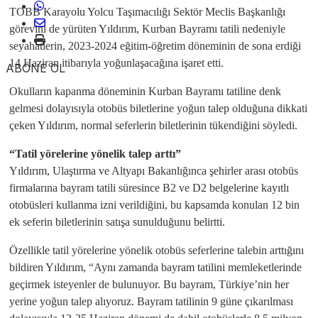
TOBB Karayolu Yolcu Taşımacılığı Sektör Meclis Başkanlığı
görevini de yürüten Yıldırım, Kurban Bayramı tatili nedeniyle
seyahatlerin, 2023-2024 eğitim-öğretim döneminin de sona erdiği
14 Haziran itibarıyla yoğunlaşacağına işaret etti.
ABONE OL
Okulların kapanma döneminin Kurban Bayramı tatiline denk
gelmesi dolayısıyla otobüs biletlerine yoğun talep olduğuna dikkati
çeken Yıldırım, normal seferlerin biletlerinin tükendiğini söyledi.
“Tatil yörelerine yönelik talep arttı”
Yıldırım, Ulaştırma ve Altyapı Bakanlığınca şehirler arası otobüs
firmalarına bayram tatili süresince B2 ve D2 belgelerine kayıtlı
otobüsleri kullanma izni verildiğini, bu kapsamda konulan 12 bin
ek seferin biletlerinin satışa sunulduğunu belirtti.
Özellikle tatil yörelerine yönelik otobüs seferlerine talebin arttığını
bildiren Yıldırım, “Aynı zamanda bayram tatilini memleketlerinde
geçirmek isteyenler de bulunuyor. Bu bayram, Türkiye’nin her
yerine yoğun talep alıyoruz. Bayram tatilinin 9 güne çıkarılması