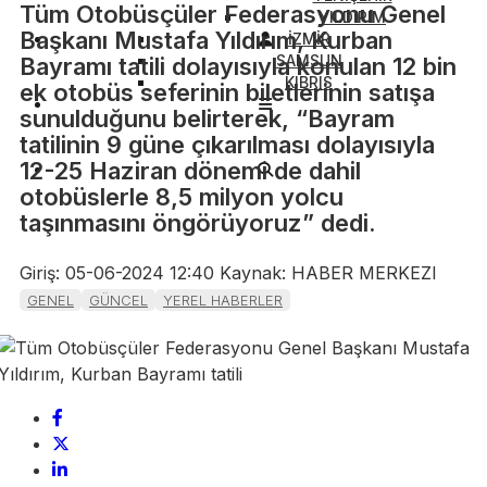
Tüm Otobüsçüler Federasyonu Genel
YILDIRIM
Başkanı Mustafa Yıldırım, Kurban
İZMİR
SAMSUN
Bayramı tatili dolayısıyla konulan 12 bin
KIBRIS
ek otobüs seferinin biletlerinin satışa
sunulduğunu belirterek, “Bayram
tatilinin 9 güne çıkarılması dolayısıyla
12-25 Haziran dönemi de dahil
otobüslerle 8,5 milyon yolcu
taşınmasını öngörüyoruz” dedi.
Giriş: 05-06-2024 12:40
Kaynak: HABER MERKEZI
GENEL
GÜNCEL
YEREL HABERLER