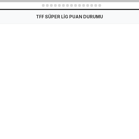
1
2
3
4
5
6
7
8
9
10
11
12
13
14
15
TFF SÜPER LİG PUAN DURUMU