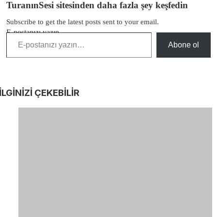
TuranınSesi sitesinden daha fazla şey keşfedin
Subscribe to get the latest posts sent to your email.
E-postanızı yazın…
Abone ol
İLGİNİZİ
ÇEKEBİLİR