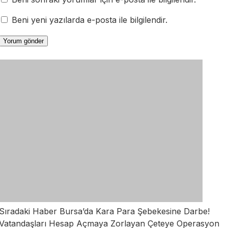
Beni yeni yazılarda e-posta ile bilgilendir.
Sıradaki Haber
Bursa’da Kara Para Şebekesine Darbe!
Vatandaşları Hesap Açmaya Zorlayan Çeteye Operasyon