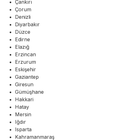
Çankırı
Çorum
Denizli
Diyarbakır
Düzce
Edirne
Elazığ
Erzincan
Erzurum
Eskişehir
Gaziantep
Giresun
Gümüşhane
Hakkari
Hatay
Mersin
Iğdır
Isparta
Kahramanmaraş