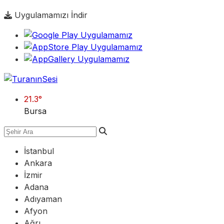
Uygulamamızı İndir
21.3
°
Bursa
İstanbul
Ankara
İzmir
Adana
Adıyaman
Afyon
Ağrı