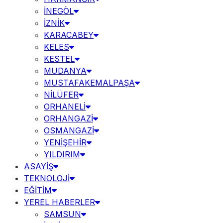
İNEGÖL
İZNİK
KARACABEY
KELES
KESTEL
MUDANYA
MUSTAFAKEMALPAŞA
NİLÜFER
ORHANELİ
ORHANGAZİ
OSMANGAZİ
YENİŞEHİR
YILDIRIM
ASAYİŞ
TEKNOLOJİ
EĞİTİM
YEREL HABERLER
SAMSUN