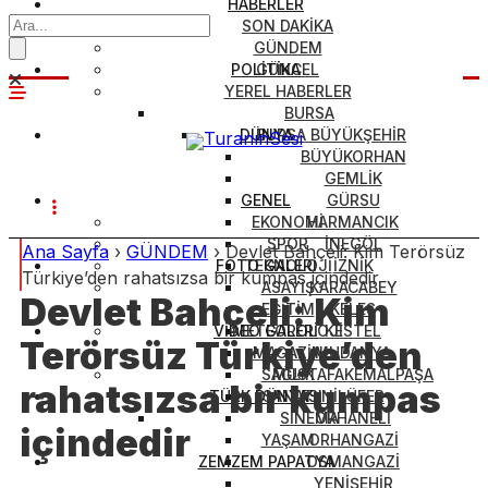
HABERLER
SON DAKİKA
GÜNDEM
POLİTİKA
GÜNCEL
YEREL HABERLER
BURSA
DÜNYA
BURSA BÜYÜKŞEHİR
BÜYÜKORHAN
GEMLİK
GENEL
GÜRSU
EKONOMİ
HARMANCIK
SPOR
İNEGÖL
Ana Sayfa
›
GÜNDEM
›
Devlet Bahçeli: Kim Terörsüz
FOTO GALERİ
TEKNOLOJİ
İZNİK
Türkiye’den rahatsızsa bir kumpas içindedir
ASAYİŞ
KARACABEY
Devlet Bahçeli: Kim
EĞİTİM
KELES
VİDEO GALERİ
METEOROLOJİ
KESTEL
Terörsüz Türkiye’den
MAGAZİN
MUDANYA
SAĞLIK
MUSTAFAKEMALPAŞA
rahatsızsa bir kumpas
TÜRK DÜNYASI
SANAT
NİLÜFER
SİNEMA
ORHANELİ
içindedir
YAŞAM
ORHANGAZİ
ZEMZEM PAPATYA
OSMANGAZİ
YENİŞEHİR