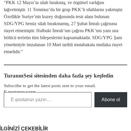
“PKK 12 Mayıs’ta silah bırakmış, ve örgütsel varlığını
lağvetmiştir. 11 Temmuz’da bir grup PKK’lı silahlarını yakmıştır.
Özellikle Suriye’nin kuzey doğusunda tesir alanı bulunan
SDG/YPG henüz silah bırakmamış, 27 Şubat İmralı çağrısına
riayet etmemiştir. Halbuki İmralı’nın çağrısı PKK’nın yanı sıra
bölücü terörün tüm bileşenlerini kapsamaktadır. SDG/YPG Şam
yönetimiyle imzalanan 10 Mart tarihli mutabakata mutlaka riayet
etmelidir.”
TuranınSesi sitesinden daha fazla şey keşfedin
Subscribe to get the latest posts sent to your email.
E-postanızı yazın…
Abone ol
İLGİNİZİ
ÇEKEBİLİR