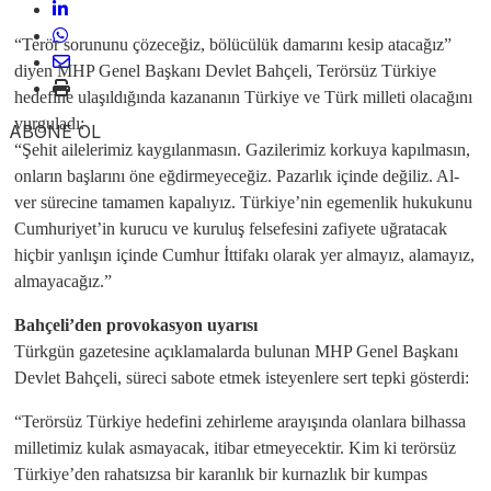
“Terör sorununu çözeceğiz, bölücülük damarını kesip atacağız”
diyen MHP Genel Başkanı Devlet Bahçeli, Terörsüz Türkiye
hedefine ulaşıldığında kazananın Türkiye ve Türk milleti olacağını
vurguladı:
ABONE OL
“Şehit ailelerimiz kaygılanmasın. Gazilerimiz korkuya kapılmasın,
onların başlarını öne eğdirmeyeceğiz. Pazarlık içinde değiliz. Al-
ver sürecine tamamen kapalıyız. Türkiye’nin egemenlik hukukunu
Cumhuriyet’in kurucu ve kuruluş felsefesini zafiyete uğratacak
hiçbir yanlışın içinde Cumhur İttifakı olarak yer almayız, alamayız,
almayacağız.”
Bahçeli’den provokasyon uyarısı
Türkgün gazetesine açıklamalarda bulunan MHP Genel Başkanı
Devlet Bahçeli, süreci sabote etmek isteyenlere sert tepki gösterdi:
“Terörsüz Türkiye hedefini zehirleme arayışında olanlara bilhassa
milletimiz kulak asmayacak, itibar etmeyecektir. Kim ki terörsüz
Türkiye’den rahatsızsa bir karanlık bir kurnazlık bir kumpas