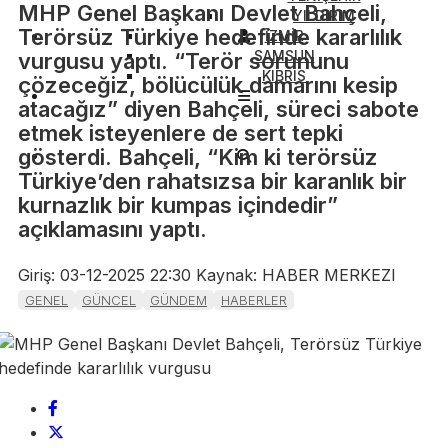
MHP Genel Başkanı Devlet Bahçeli,
YILDIRIM
Terörsüz Türkiye hedefinde kararlılık
İZMİR
SAMSUN
vurgusu yaptı. “Terör sorununu
KIBRIS
çözeceğiz, bölücülük damarını kesip
atacağız” diyen Bahçeli, süreci sabote
etmek isteyenlere de sert tepki
gösterdi. Bahçeli, “Kim ki terörsüz
Türkiye’den rahatsızsa bir karanlık bir
kurnazlık bir kumpas içindedir”
açıklamasını yaptı.
Giriş: 03-12-2025 22:30
Kaynak: HABER MERKEZI
GENEL
GÜNCEL
GÜNDEM
HABERLER