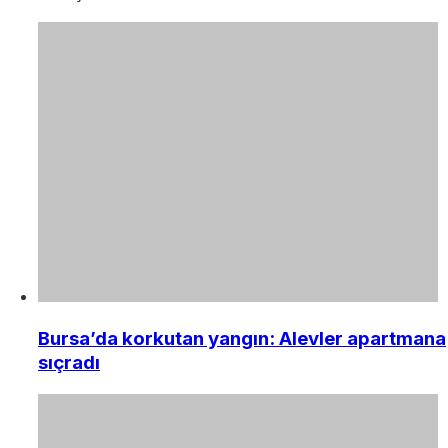
Bursa’da korkutan yangın: Alevler apartmana
sıçradı