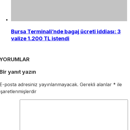
Bursa Terminali’nde bagaj ücreti iddiası: 3
valize 1.200 TL istendi
YORUMLAR
Bir yanıt yazın
E-posta adresiniz yayınlanmayacak.
Gerekli alanlar
*
ile
işaretlenmişlerdir