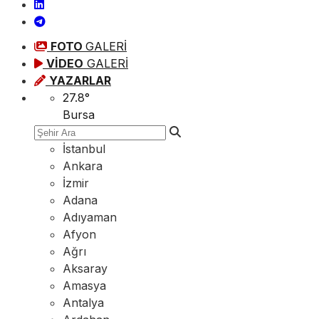
FOTO
GALERİ
VİDEO
GALERİ
YAZARLAR
27.8
°
Bursa
İstanbul
Ankara
İzmir
Adana
Adıyaman
Afyon
Ağrı
Aksaray
Amasya
Antalya