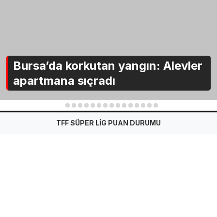
Bursa’da korkutan yangın: Alevler
apartmana sıçradı
1
2
3
4
5
6
7
8
9
10
11
12
13
14
15
TFF SÜPER LİG PUAN DURUMU