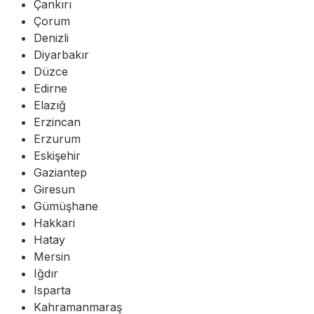
Çankırı
Çorum
Denizli
Diyarbakır
Düzce
Edirne
Elazığ
Erzincan
Erzurum
Eskişehir
Gaziantep
Giresun
Gümüşhane
Hakkari
Hatay
Mersin
Iğdır
Isparta
Kahramanmaraş