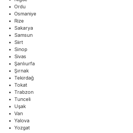
Ordu
Osmaniye
Rize
Sakarya
Samsun
Siirt
Sinop
Sivas
Şanlıurfa
Şırnak
Tekirdağ
Tokat
Trabzon
Tunceli
Uşak
Van
Yalova
Yozgat