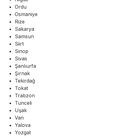
Ordu
Osmaniye
Rize
Sakarya
Samsun
Siirt
Sinop
Sivas
Şanlıurfa
Şırnak
Tekirdağ
Tokat
Trabzon
Tunceli
Uşak
Van
Yalova
Yozgat