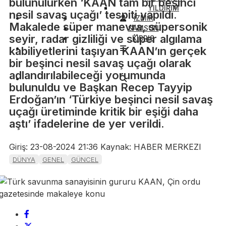
bulunulurken ‘KAAN tam bir beşinci
YILDIRIM
nesil savaş uçağı’ tespiti yapıldı.
İZMİR
Makalede süper manevra, süpersonik
SAMSUN
seyir, radar gizliliği ve süper algılama
KIBRIS
kabiliyetlerini taşıyan KAAN’ın gerçek
bir beşinci nesil savaş uçağı olarak
adlandırılabileceği yorumunda
bulunuldu ve Başkan Recep Tayyip
Erdoğan’ın ‘Türkiye beşinci nesil savaş
uçağı üretiminde kritik bir eşiği daha
aştı’ ifadelerine de yer verildi.
Giriş: 23-08-2024 21:36
Kaynak: HABER MERKEZI
DÜNYA
GENEL
GÜNCEL