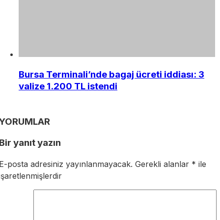
Bursa Terminali’nde bagaj ücreti iddiası: 3
valize 1.200 TL istendi
YORUMLAR
Bir yanıt yazın
E-posta adresiniz yayınlanmayacak.
Gerekli alanlar
*
ile
işaretlenmişlerdir