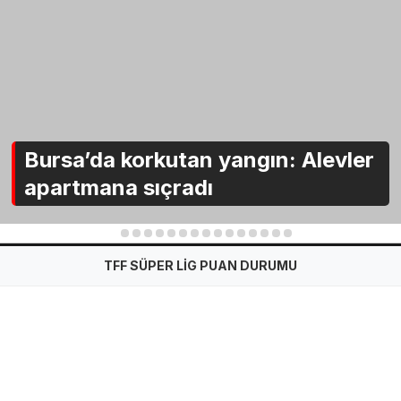
Bursa’da korkutan yangın: Alevler
apartmana sıçradı
1
2
3
4
5
6
7
8
9
10
11
12
13
14
15
TFF SÜPER LİG PUAN DURUMU