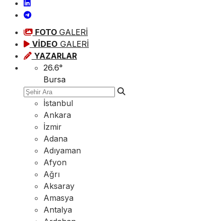
FOTO
GALERİ
VİDEO
GALERİ
YAZARLAR
26.6
°
Bursa
İstanbul
Ankara
İzmir
Adana
Adıyaman
Afyon
Ağrı
Aksaray
Amasya
Antalya