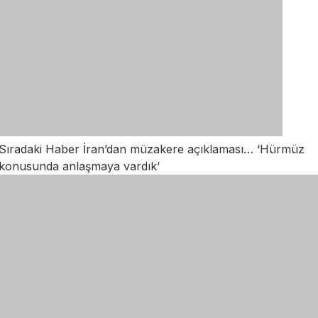
Sıradaki Haber
İran’dan müzakere açıklaması… ‘Hürmüz
konusunda anlaşmaya vardık’