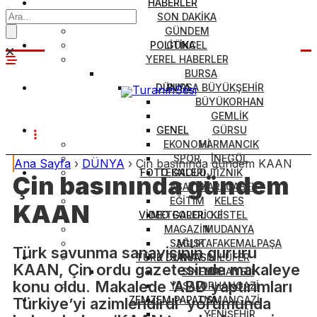
HABERLER
SON DAKİKA
GÜNDEM
POLİTİKA
GÜNCEL
YEREL HABERLER
BURSA
DÜNYA
BURSA BÜYÜKŞEHİR
BÜYÜKORHAN
GEMLİK
GENEL
GÜRSU
EKONOMİ
HARMANCIK
SPOR
İNEGÖL
Ana Sayfa
›
DÜNYA
›
Çin basınında gündem KAAN
FOTO GALERİ
TEKNOLOJİ
İZNİK
Çin basınında gündem
ASAYİŞ
KARACABEY
EĞİTİM
KELES
KAAN
VİDEO GALERİ
METEOROLOJİ
KESTEL
MAGAZİN
MUDANYA
SAĞLIK
MUSTAFAKEMALPAŞA
Türk savunma sanayisinin gururu
TÜRK DÜNYASI
SANAT
NİLÜFER
KAAN, Çin ordu gazetesinde makaleye
SİNEMA
ORHANELİ
konu oldu. Makalede ‘ABD yaptırımları
YAŞAM
ORHANGAZİ
ZEMZEM PAPATYA
OSMANGAZİ
Türkiye’yi azimlendirdi’ yorumunda
YENİŞEHİR