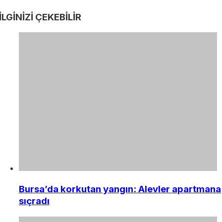
İLGİNİZİ
ÇEKEBİLİR
Bursa’da korkutan yangın: Alevler apartmana
sıçradı