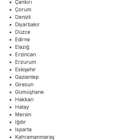
Çankırı
Çorum
Denizli
Diyarbakır
Düzce
Edirne
Elazığ
Erzincan
Erzurum
Eskişehir
Gaziantep
Giresun
Gümüşhane
Hakkari
Hatay
Mersin
Iğdır
Isparta
Kahramanmaraş