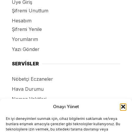
Üye Giriş
Şifremi Unuttum
Hesabım
Şifremi Yenile
Yorumlarım
Yazı Gönder
SERVİSLER
Nöbetçi Eczaneler
Hava Durumu
Namaz Vakitleri
Onayı Yönet
Canlı Tv İzle
Puan Durumları
En iyi deneyimleri sunmak için, cihaz bilgilerini saklamak ve/veya
bunlara erişmek amacıyla çerezler gibi teknolojiler kullanıyoruz. Bu
Resmi ilanlar
teknolojilere izin vermek, bu sitedeki tarama davranışı veya