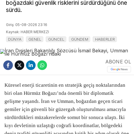
boğazdaki güvenlik risklerini sürdürdüğünü öne
sürdü.
Giriş: 05-08-2026 23:16
Kaynak: HABER MERKEZI
DÜNYA
GENEL
GÜNCEL
GÜNDEM
HABERLER
ABONE OL
Küresel enerji ticaretinin en stratejik geçiş noktalarından
biri olan Hürmüz Boğazı’nda önemli bir diplomatik
gelişme yaşandı. İran ve Umman, boğazdan geçen ticari
gemiler için güvenli bir güzergah oluşturulması amacıyla
sürdürdükleri müzakerelerde somut bir sonuca ulaştı. İki
kıyı devletinin uzlaştığı coğrafi koordinatlar, bölgedeki
deniz trafiği güvenliği açısından kritik bir adım olarak öne