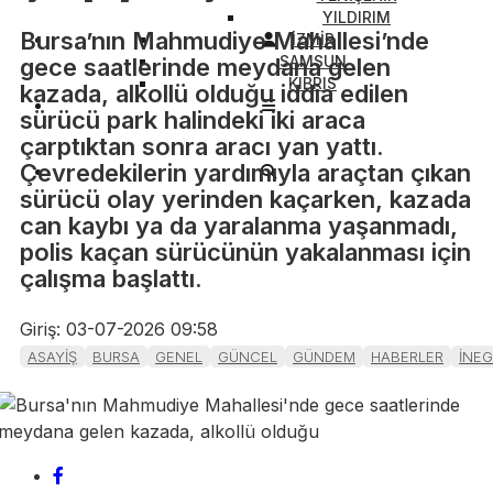
YILDIRIM
Bursa’nın Mahmudiye Mahallesi’nde
İZMİR
SAMSUN
gece saatlerinde meydana gelen
KIBRIS
kazada, alkollü olduğu iddia edilen
sürücü park halindeki iki araca
çarptıktan sonra aracı yan yattı.
Çevredekilerin yardımıyla araçtan çıkan
sürücü olay yerinden kaçarken, kazada
can kaybı ya da yaralanma yaşanmadı,
polis kaçan sürücünün yakalanması için
çalışma başlattı.
Giriş: 03-07-2026 09:58
ASAYİŞ
BURSA
GENEL
GÜNCEL
GÜNDEM
HABERLER
İNE