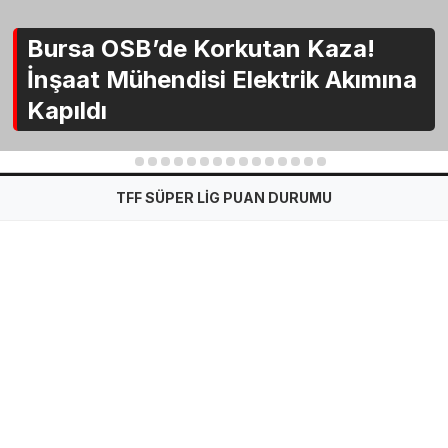
Bursa OSB’de Korkutan Kaza!
İnşaat Mühendisi Elektrik Akımına
Kapıldı
1
2
3
4
5
6
7
8
9
10
11
12
13
14
15
TFF SÜPER LİG PUAN DURUMU