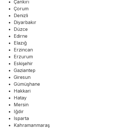
Çankırı
Çorum
Denizli
Diyarbakır
Düzce
Edirne
Elazığ
Erzincan
Erzurum
Eskişehir
Gaziantep
Giresun
Gümüşhane
Hakkari
Hatay
Mersin
Iğdır
Isparta
Kahramanmaraş