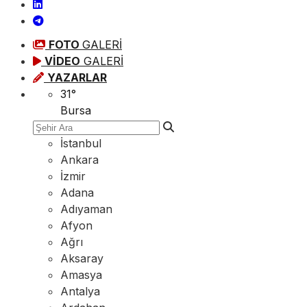
FOTO
GALERİ
VİDEO
GALERİ
YAZARLAR
31
°
Bursa
İstanbul
Ankara
İzmir
Adana
Adıyaman
Afyon
Ağrı
Aksaray
Amasya
Antalya