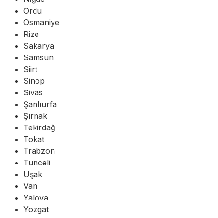
Ordu
Osmaniye
Rize
Sakarya
Samsun
Siirt
Sinop
Sivas
Şanlıurfa
Şırnak
Tekirdağ
Tokat
Trabzon
Tunceli
Uşak
Van
Yalova
Yozgat