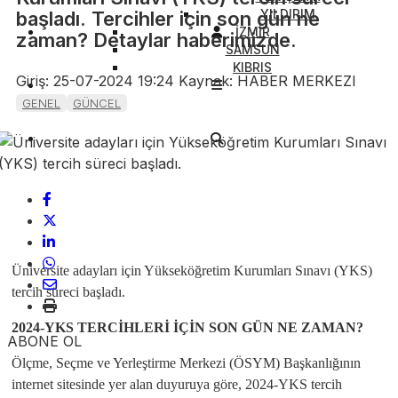
YILDIRIM
başladı. Tercihler için son gün ne
İZMİR
zaman? Detaylar haberimizde.
SAMSUN
KIBRIS
Giriş: 25-07-2024 19:24
Kaynak: HABER MERKEZI
GENEL
GÜNCEL
Üniversite adayları için Yükseköğretim Kurumları Sınavı (YKS)
tercih süreci başladı.
2024-YKS TERCİHLERİ İÇİN SON GÜN NE ZAMAN?
ABONE OL
Ölçme, Seçme ve Yerleştirme Merkezi (ÖSYM) Başkanlığının
internet sitesinde yer alan duyuruya göre, 2024-YKS tercih