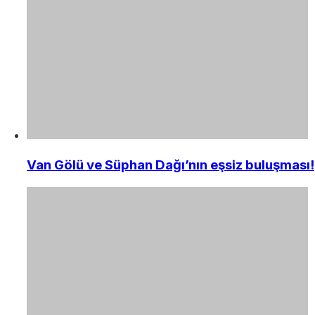
Van Gölü ve Süphan Dağı’nın eşsiz buluşması!