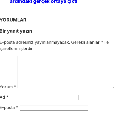
ardındaki gerçek ortaya çıktı
YORUMLAR
Bir yanıt yazın
E-posta adresiniz yayınlanmayacak.
Gerekli alanlar
*
ile
işaretlenmişlerdir
Yorum
*
Ad
*
E-posta
*