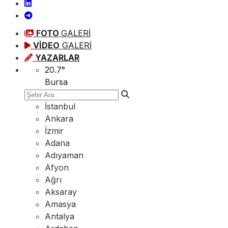
FOTO
GALERİ
VİDEO
GALERİ
YAZARLAR
20.7
°
Bursa
İstanbul
Ankara
İzmir
Adana
Adıyaman
Afyon
Ağrı
Aksaray
Amasya
Antalya