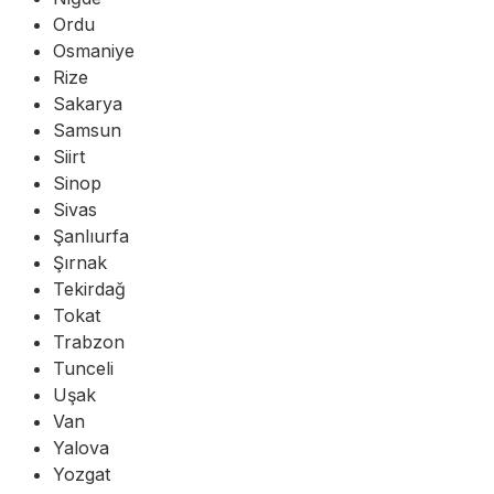
Ordu
Osmaniye
Rize
Sakarya
Samsun
Siirt
Sinop
Sivas
Şanlıurfa
Şırnak
Tekirdağ
Tokat
Trabzon
Tunceli
Uşak
Van
Yalova
Yozgat