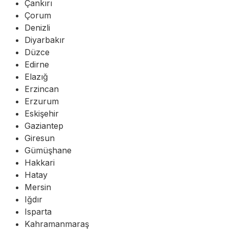
Çankırı
Çorum
Denizli
Diyarbakır
Düzce
Edirne
Elazığ
Erzincan
Erzurum
Eskişehir
Gaziantep
Giresun
Gümüşhane
Hakkari
Hatay
Mersin
Iğdır
Isparta
Kahramanmaraş