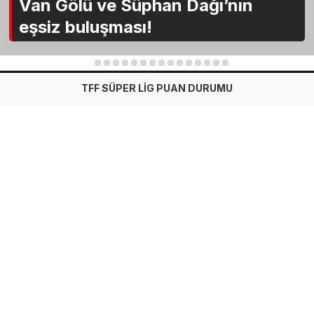
Van Gölü ve Süphan Dağı’nın
eşsiz buluşması!
1
2
3
4
5
6
7
8
9
10
11
12
13
14
15
TFF SÜPER LİG PUAN DURUMU