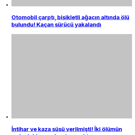
Otomobil çarptı, bisikletli ağacın altında ölü
bulundu! Kaçan sürücü yakalandı
İntihar ve kaza süsü verilmişti! İki ölümün