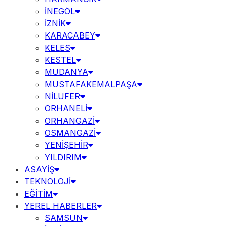
İNEGÖL
İZNİK
KARACABEY
KELES
KESTEL
MUDANYA
MUSTAFAKEMALPAŞA
NİLÜFER
ORHANELİ
ORHANGAZİ
OSMANGAZİ
YENİŞEHİR
YILDIRIM
ASAYİŞ
TEKNOLOJİ
EĞİTİM
YEREL HABERLER
SAMSUN