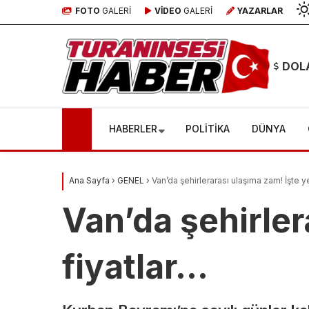
FOTO
GALERİ
VİDEO
GALERİ
YAZARLAR
DOL
HABERLER
POLİTİKA
DÜNYA
Ana Sayfa
›
GENEL
›
Van’da şehirlerarası ulaşıma zam! İşte y
Van’da şehirler
fiyatlar…
Soykır