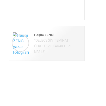
Haşim ZENGİ
“GELECEĞİN TEMİNATI:
ÜLKÜLÜ VE KARAKTERLİ
NESİL!”