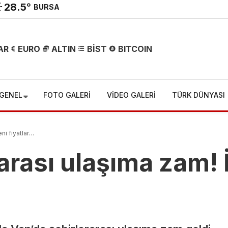
28.5
°
BURSA
Çemişgezek
AR
EURO
ALTIN
BİST
BITCOIN
Yasta!
Yaylada
GENEL
FOTO GALERİ
VİDEO GALERİ
TÜRK DÜNYASI
Hayatını
eni fiyatlar…
Kaybeden
arası ulaşıma zam! 
Songül
Güngör Son
Yolculuğuna
ımcı