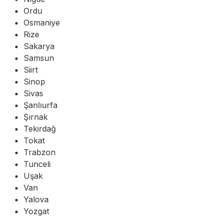
Ordu
Osmaniye
Rize
Sakarya
Samsun
Siirt
Sinop
Sivas
Şanlıurfa
Şırnak
Tekirdağ
Tokat
Trabzon
Tunceli
Uşak
Van
Yalova
Yozgat