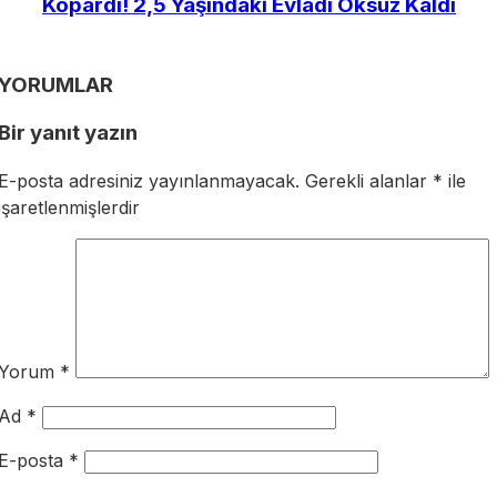
Kopardı! 2,5 Yaşındaki Evladı Öksüz Kaldı
YORUMLAR
Bir yanıt yazın
E-posta adresiniz yayınlanmayacak.
Gerekli alanlar
*
ile
işaretlenmişlerdir
Yorum
*
Ad
*
E-posta
*