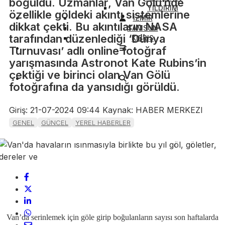
boğuldu. Uzmanlar, Van Gölü’nde
YILDIRIM
özellikle göldeki akıntı sistemlerine
İZMİR
dikkat çekti. Bu akıntıların NASA
SAMSUN
tarafından düzenlediği ‘Dünya
KIBRIS
Turnuvası’ adlı online fotoğraf
yarışmasında Astronot Kate Rubins’in
çektiği ve birinci olan Van Gölü
fotoğrafına da yansıdığı görüldü.
Giriş: 21-07-2024 09:44
Kaynak: HABER MERKEZI
GENEL
GÜNCEL
YEREL HABERLER
Van’da serinlemek için göle girip boğulanların sayısı son haftalarda