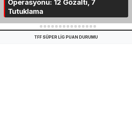
Operasyonu: 12 Gözaltı, 7
Tutuklama
1
2
3
4
5
6
7
8
9
10
11
12
13
14
15
TFF SÜPER LİG PUAN DURUMU