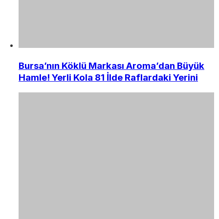
Bursa’nın Köklü Markası Aroma’dan Büyük
Hamle! Yerli Kola 81 İlde Raflardaki Yerini