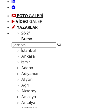
FOTO
GALERİ
VİDEO
GALERİ
YAZARLAR
26.2
°
Bursa
İstanbul
Ankara
İzmir
Adana
Adıyaman
Afyon
Ağrı
Aksaray
Amasya
Antalya