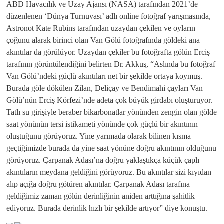
ABD Havacılık ve Uzay Ajansı (NASA) tarafından 2021’de
düzenlenen ‘Dünya Turnuvası’ adlı online fotoğraf yarışmasında,
Astronot Kate Rubins tarafından uzaydan çekilen ve oyların
çoğunu alarak birinci olan Van Gölü fotoğrafında göldeki ana
akıntılar da görülüyor. Uzaydan çekiler bu fotoğrafta gölün Erciş
tarafının görüntülendiğini belirten Dr. Akkuş, “Aslında bu fotoğraf
Van Gölü’ndeki güçlü akıntıları net bir şekilde ortaya koymuş.
Burada göle dökülen Zilan, Deliçay ve Bendimahi çayları Van
Gölü’nün Erciş Körfezi’nde adeta çok büyük girdabı oluşturuyor.
Tatlı su girişiyle beraber bikarbonatlar yönünden zengin olan gölde
saat yönünün tersi istikameti yönünde çok güçlü bir akıntının
oluştuğunu görüyoruz. Yine yarımada olarak bilinen kısma
geçtiğimizde burada da yine saat yönüne doğru akıntının olduğunu
görüyoruz. Çarpanak Adası’na doğru yaklaştıkça küçük çaplı
akıntıların meydana geldiğini görüyoruz. Bu akıntılar sizi kıyıdan
alıp açığa doğru götüren akıntılar. Çarpanak Adası tarafına
geldiğimiz zaman gölün derinliğinin aniden arttığına şahitlik
ediyoruz. Burada derinlik hızlı bir şekilde artıyor” diye konuştu.