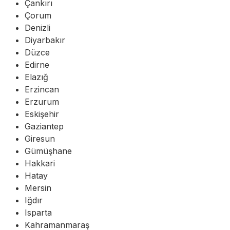
Çankırı
Çorum
Denizli
Diyarbakır
Düzce
Edirne
Elazığ
Erzincan
Erzurum
Eskişehir
Gaziantep
Giresun
Gümüşhane
Hakkari
Hatay
Mersin
Iğdır
Isparta
Kahramanmaraş