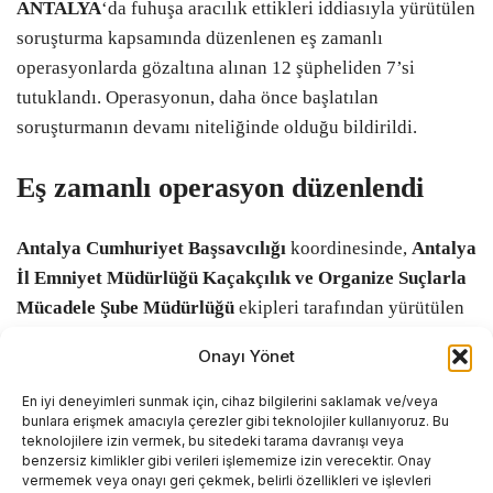
ANTALYA
‘da fuhuşa aracılık ettikleri iddiasıyla yürütülen
soruşturma kapsamında düzenlenen eş zamanlı
operasyonlarda gözaltına alınan 12 şüpheliden 7’si
tutuklandı. Operasyonun, daha önce başlatılan
soruşturmanın devamı niteliğinde olduğu bildirildi.
Eş zamanlı operasyon düzenlendi
Antalya Cumhuriyet Başsavcılığı
koordinesinde,
Antalya
İl Emniyet Müdürlüğü Kaçakçılık ve Organize Suçlarla
Mücadele Şube Müdürlüğü
ekipleri tarafından yürütülen
soruşturma kapsamında eş zamanlı operasyon
Onayı Yönet
gerçekleştirildi.
En iyi deneyimleri sunmak için, cihaz bilgilerini saklamak ve/veya
Operasyonda
S.A., C.T., S.S., G.Ü., D.Ö., K.B.K., E.B., C.Ş.
bunlara erişmek amacıyla çerezler gibi teknolojiler kullanıyoruz. Bu
teknolojilere izin vermek, bu sitedeki tarama davranışı veya
ve E.G.T.
gözaltına alınırken, adreslerde yapılan
benzersiz kimlikler gibi verileri işlememize izin verecektir. Onay
aramalarda çok sayıda dijital materyale de el konuldu.
vermemek veya onayı geri çekmek, belirli özellikleri ve işlevleri