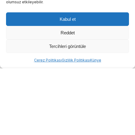
olumsuz etkileyebilir.
6 şüpheli tutuklandı
Kabul et
Emniyetteki işlemlerinin ardından adliyeye sevk edilen
Reddet
şüphelilerden
S.A., ANET Sarısu Kadınlar Plajı
Sorumlusu C.T., D.Ö., K.B.K., E.B.
ve
E.G.T.
,
Tercihleri görüntüle
çıkarıldıkları mahkemece tutuklandı.
Abone ol
Çerez Politikası
Gizlilik Politikası
Künye
S.S., G.Ü.
ve
C.Ş.
ise adli kontrol şartıyla serbest bırakıldı.
Soruşturma kapsamında 3 kişi daha
gözaltına alındı
Soruşturmanın devamında 3 kişi daha gözaltına alındı.
Emniyetteki işlemlerinin ardından adliyeye sevk edilen
şüphelilerden biri savcılık ifadesi sonrası serbest bırakıldı.