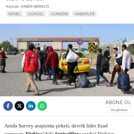
Kaynak: HABER MERKEZI
GENEL
GÜNCEL
GÜNDEM
HABERLER
ABONE OL
Areda Survey araştırma şirketi, devrik lider Esad
sonrasını
Türkiye
’deki
Suriyeliler
e sordu! Türkiye