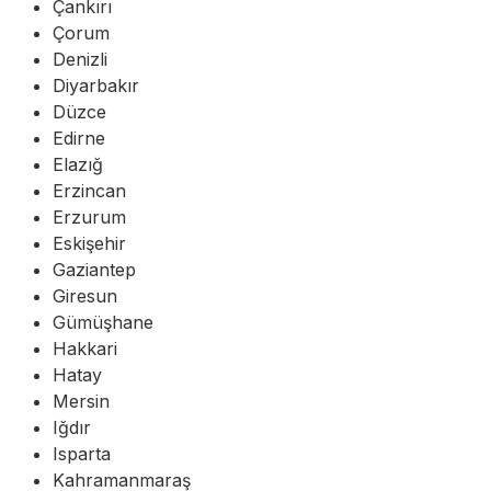
Çankırı
Çorum
Denizli
Diyarbakır
Düzce
Edirne
Elazığ
Erzincan
Erzurum
Eskişehir
Gaziantep
Giresun
Gümüşhane
Hakkari
Hatay
Mersin
Iğdır
Isparta
Kahramanmaraş