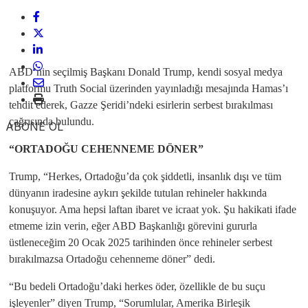
ABD’nin seçilmiş Başkanı Donald Trump, kendi sosyal medya
platformu Truth Social üzerinden yayınladığı mesajında Hamas’ı
tehdit ederek, Gazze Şeridi’ndeki esirlerin serbest bırakılması
çağrısında bulundu.
ABONE OL
“ORTADOĞU CEHENNEME DÖNER”
Trump, “Herkes, Ortadoğu’da çok şiddetli, insanlık dışı ve tüm
dünyanın iradesine aykırı şekilde tutulan rehineler hakkında
konuşuyor. Ama hepsi laftan ibaret ve icraat yok. Şu hakikati ifade
etmeme izin verin, eğer ABD Başkanlığı görevini gururla
üstleneceğim 20 Ocak 2025 tarihinden önce rehineler serbest
bırakılmazsa Ortadoğu cehenneme döner” dedi.
“Bu bedeli Ortadoğu’daki herkes öder, özellikle de bu suçu
işleyenler” diyen Trump, “Sorumlular, Amerika Birleşik