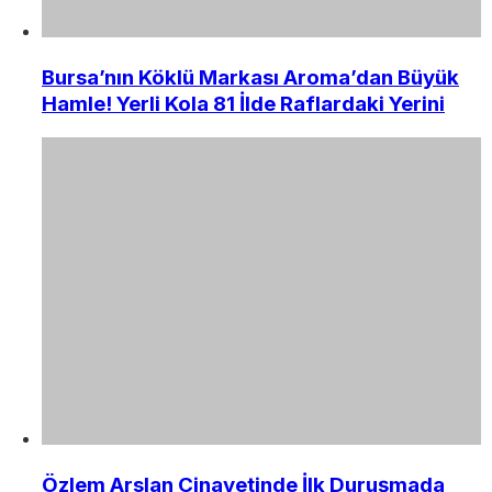
Bursa’nın Köklü Markası Aroma’dan Büyük
Hamle! Yerli Kola 81 İlde Raflardaki Yerini
Özlem Arslan Cinayetinde İlk Duruşmada