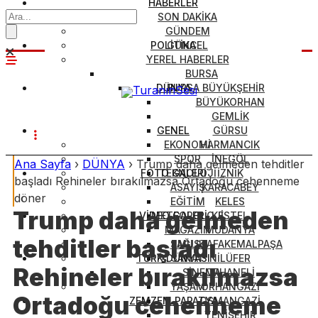
HABERLER
SON DAKİKA
GÜNDEM
POLİTİKA
GÜNCEL
YEREL HABERLER
BURSA
DÜNYA
BURSA BÜYÜKŞEHİR
BÜYÜKORHAN
GEMLİK
GENEL
GÜRSU
EKONOMİ
HARMANCIK
SPOR
İNEGÖL
Ana Sayfa
›
DÜNYA
›
Trump daha gelmeden tehditler
FOTO GALERİ
TEKNOLOJİ
İZNİK
başladı Rehineler bırakılmazsa Ortadoğu cehenneme
ASAYİŞ
KARACABEY
döner
EĞİTİM
KELES
Trump daha gelmeden
VİDEO GALERİ
METEOROLOJİ
KESTEL
MAGAZİN
MUDANYA
tehditler başladı
SAĞLIK
MUSTAFAKEMALPAŞA
TÜRK DÜNYASI
SANAT
NİLÜFER
Rehineler bırakılmazsa
SİNEMA
ORHANELİ
YAŞAM
ORHANGAZİ
Ortadoğu cehenneme
ZEMZEM PAPATYA
OSMANGAZİ
YENİŞEHİR