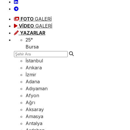
FOTO
GALERİ
VİDEO
GALERİ
YAZARLAR
25
°
Bursa
İstanbul
Ankara
İzmir
Adana
Adıyaman
Afyon
Ağrı
Aksaray
Amasya
Antalya