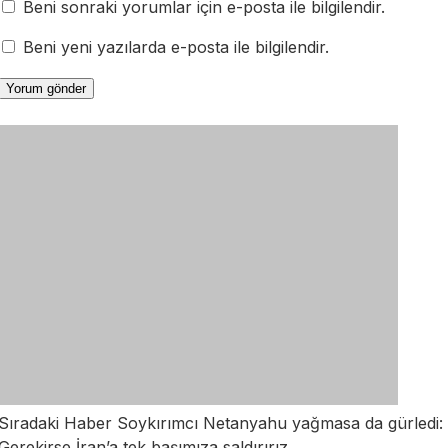
Beni sonraki yorumlar için e-posta ile bilgilendir.
Beni yeni yazılarda e-posta ile bilgilendir.
Sıradaki Haber
Soykırımcı Netanyahu yağmasa da gürledi:
Gerekirse İran’a tek başımıza saldırırız