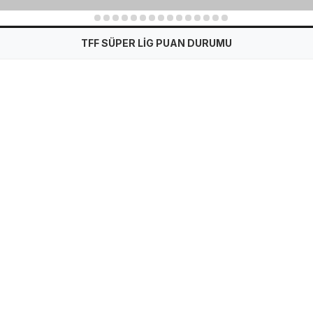
1
2
3
4
5
6
7
8
9
10
11
12
13
14
15
TFF SÜPER LİG PUAN DURUMU