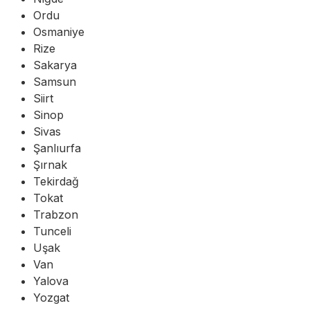
Ordu
Osmaniye
Rize
Sakarya
Samsun
Siirt
Sinop
Sivas
Şanlıurfa
Şırnak
Tekirdağ
Tokat
Trabzon
Tunceli
Uşak
Van
Yalova
Yozgat