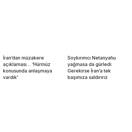
İran’dan müzakere
Soykırımcı Netanyahu
açıklaması… ‘Hürmüz
yağmasa da gürledi:
konusunda anlaşmaya
Gerekirse İran’a tek
vardık’
başımıza saldırırız