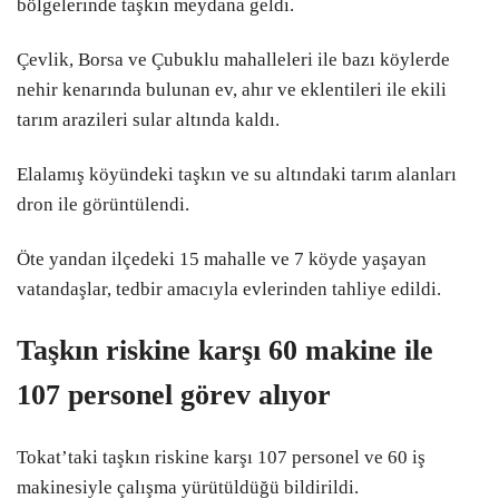
bölgelerinde taşkın meydana geldi.
SPOR
Youtube
Çevlik, Borsa ve Çubuklu mahalleleri ile bazı köylerde
nehir kenarında bulunan ev, ahır ve eklentileri ile ekili
SANAT
LinkedIn
tarım arazileri sular altında kaldı.
YAŞAM
Elalamış köyündeki taşkın ve su altındaki tarım alanları
Telegram
TÜRK DÜNYASI
dron ile görüntülendi.
VİDEO GALERİ
Öte yandan ilçedeki 15 mahalle ve 7 köyde yaşayan
vatandaşlar, tedbir amacıyla evlerinden tahliye edildi.
FOTO GALERİ
MAGAZİN
Taşkın riskine karşı 60 makine ile
107 personel görev alıyor
Tokat’taki taşkın riskine karşı 107 personel ve 60 iş
makinesiyle çalışma yürütüldüğü bildirildi.