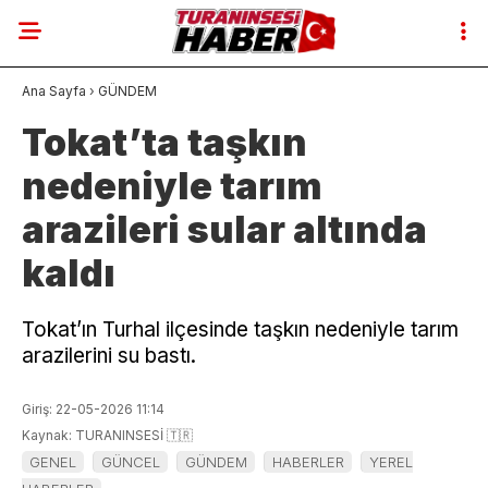
20.5
°
BURSA
Ana Sayfa
›
GÜNDEM
Tokat’ta taşkın
GALERİ
VİDEO
YAZARLAR
nedeniyle tarım
YAZARLAR
arazileri sular altında
SON DAKİKA
kaldı
GENEL
Tokat’ın Turhal ilçesinde taşkın nedeniyle tarım
GÜNCEL
arazilerini su bastı.
GÜNDEM
Giriş: 22-05-2026 11:14
HABERLER
Kaynak: TURANINSESİ 🇹🇷
GENEL
GÜNCEL
GÜNDEM
HABERLER
YEREL
DÜNYA