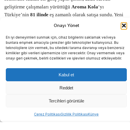
Yaklaşık 60 yıllık geçmişiyle Türkiye’nin önde gelen
içecek üreticileri arasında yer alan
Aroma
, ürün
Onayı Yönet
yelpazesini genişleterek gazlı içecek kategorisine adım
attı.
1968
yılında
Bursa
‘nın
Gürsu
ilçesinde kurulan
En iyi deneyimleri sunmak için, cihaz bilgilerini saklamak ve/veya
şirket, yeni ürünü
Aroma Kola
ile uluslararası markaların
bunlara erişmek amacıyla çerezler gibi teknolojiler kullanıyoruz. Bu
teknolojilere izin vermek, bu sitedeki tarama davranışı veya benzersiz
ağırlıkta olduğu kola pazarında yerli bir alternatif sunmayı
kimlikler gibi verileri işlememize izin verecektir. Onay vermemek veya
amaçlıyor.
onayı geri çekmek, belirli özellikleri ve işlevleri olumsuz etkileyebilir.
81 ilde raflardaki yerini aldı
Kabul et
Reddet
Aroma Kola
, şirketin yaygın dağıtım ağı sayesinde
Türkiye’nin
81 ilindeki
marketlerde, zincir mağazalarda
Tercihleri görüntüle
ve satış noktalarında tüketicilerle buluşmaya başladı. Bu
Abone ol
yatırımla birlikte şirket, meyve suyu ve maden suyu
Çerez Politikası
Gizlilik Politikası
Künye
üretiminin ardından gazlı içecek kategorisindeki ürün
çeşitliliğini de artırmış oldu.