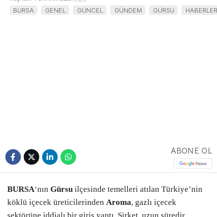
BURSA
GENEL
GÜNCEL
GÜNDEM
GÜRSU
HABERLE
ABONE OL
BURSA
‘nın
Gürsu
ilçesinde temelleri atılan Türkiye’nin
köklü içecek üreticilerinden
Aroma
, gazlı içecek
sektörüne iddialı bir giriş yaptı. Şirket, uzun süredir
geliştirme çalışmaları yürüttüğü
Aroma Kola
‘yı
Türkiye’nin
81 ilinde
eş zamanlı olarak satışa sundu. Yeni
ürün, yerli üretimi tercih eden tüketicilere alternatif
olmayı hedefliyor.
Aroma’dan gazlı içecek pazarına
güçlü giriş