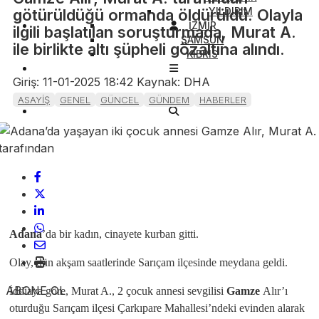
YILDIRIM
götürüldüğü ormanda öldürüldü. Olayla
İZMİR
ilgili başlatılan soruşturmada, Murat A.
SAMSUN
ile birlikte altı şüpheli gözaltına alındı.
KIBRIS
Giriş: 11-01-2025 18:42
Kaynak: DHA
ASAYİŞ
GENEL
GÜNCEL
GÜNDEM
HABERLER
Adana
’da bir kadın, cinayete kurban gitti.
Olay, dün akşam saatlerinde Sarıçam ilçesinde meydana geldi.
ABONE OL
İddiaya göre, Murat A., 2 çocuk annesi sevgilisi
Gamze
Alır’ı
oturduğu Sarıçam ilçesi Çarkıpare Mahallesi’ndeki evinden alarak