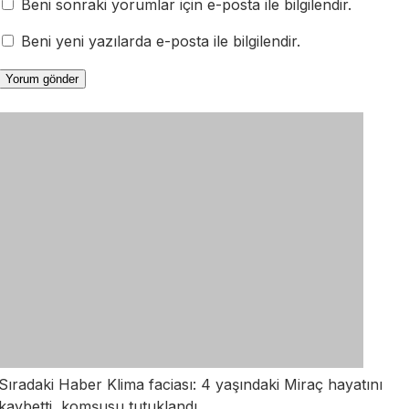
Beni sonraki yorumlar için e-posta ile bilgilendir.
Beni yeni yazılarda e-posta ile bilgilendir.
Sıradaki Haber
Klima faciası: 4 yaşındaki Miraç hayatını
kaybetti, komşusu tutuklandı