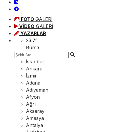
FOTO
GALERİ
VİDEO
GALERİ
YAZARLAR
23.7
°
Bursa
İstanbul
Ankara
İzmir
Adana
Adıyaman
Afyon
Ağrı
Aksaray
Amasya
Antalya