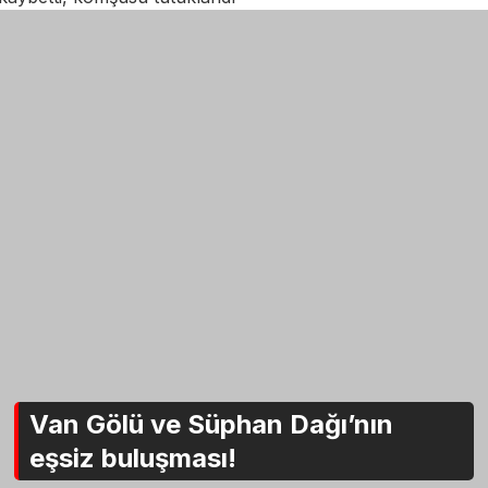
Van Gölü ve Süphan Dağı’nın
eşsiz buluşması!