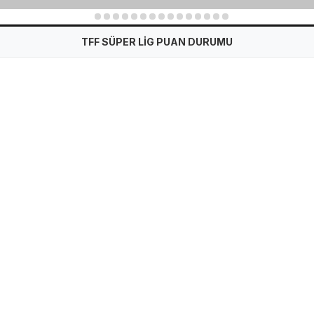
1
2
3
4
5
6
7
8
9
10
11
12
13
14
15
TFF SÜPER LİG PUAN DURUMU