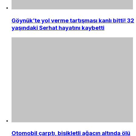
Göynük’te yol verme tartışması kanlı bitti! 32
yaşındaki Serhat hayatını kaybetti
Otomobil çarptı, bisikletli ağacın altında ölü