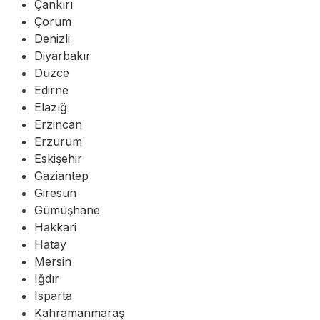
Çankırı
Çorum
Denizli
Diyarbakır
Düzce
Edirne
Elazığ
Erzincan
Erzurum
Eskişehir
Gaziantep
Giresun
Gümüşhane
Hakkari
Hatay
Mersin
Iğdır
Isparta
Kahramanmaraş