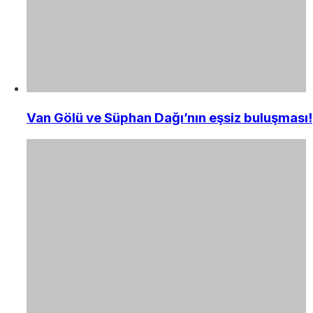
Van Gölü ve Süphan Dağı’nın eşsiz buluşması!