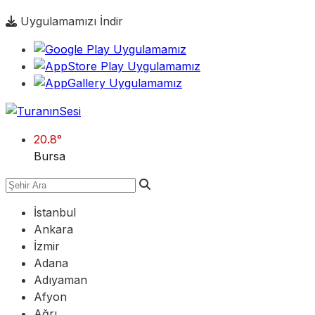
Uygulamamızı İndir
20.8
°
Bursa
İstanbul
Ankara
İzmir
Adana
Adıyaman
Afyon
Ağrı