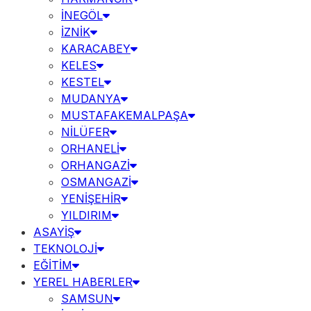
İNEGÖL
İZNİK
KARACABEY
KELES
KESTEL
MUDANYA
MUSTAFAKEMALPAŞA
NİLÜFER
ORHANELİ
ORHANGAZİ
OSMANGAZİ
YENİŞEHİR
YILDIRIM
ASAYİŞ
TEKNOLOJİ
EĞİTİM
YEREL HABERLER
SAMSUN