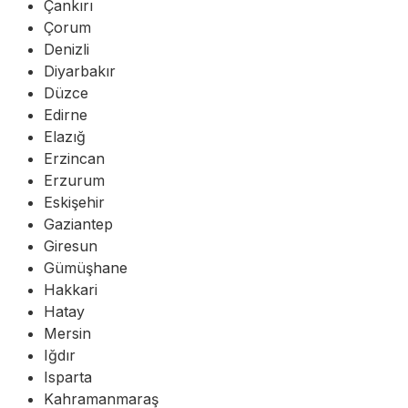
Çankırı
Çorum
Denizli
Diyarbakır
Düzce
Edirne
Elazığ
Erzincan
Erzurum
Eskişehir
Gaziantep
Giresun
Gümüşhane
Hakkari
Hatay
Mersin
Iğdır
Isparta
Kahramanmaraş