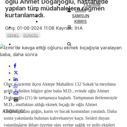
oğlu Ahmet Doğanoğlu, hastanede
YILDIRIM
yapılan tüm müdahalelere rağmen
İZMİR
kurtarılamadı.
SAMSUN
KIBRIS
Giriş: 01-06-2024 11:08
Kaynak: İHA
GENEL
GÜNCEL
Olay, Gaziemir ilçesi Aktepe Mahallesi 132 Sokak’ta meydana
geldi. Edinilen bilgiye göre baba M.D., evinde oğlu Ahmet
Doğanoğlu (21) ile tartışmaya başladı. Tartışmanın ilerlemesiyle
M.D., mutfaktan aldığı ekmek bıçağı ile oğlu Ahmet
ABONE OL
Doğanoğlu’nu göğüs, karın ve bacak kısmından yaraladı. Daha
sonra yakınlarda bulunan kahvehaneye kaçtı. Sesleri duyan
vatandaşların ihbarı üzerine olay yerine sağlık ve polis ekipleri