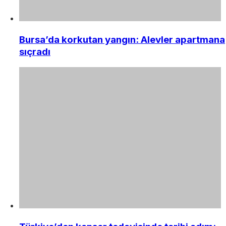
Bursa’da korkutan yangın: Alevler apartmana
sıçradı