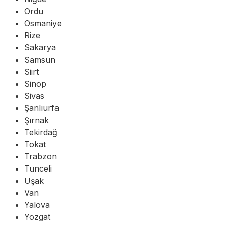
Ordu
Osmaniye
Rize
Sakarya
Samsun
Siirt
Sinop
Sivas
Şanlıurfa
Şırnak
Tekirdağ
Tokat
Trabzon
Tunceli
Uşak
Van
Yalova
Yozgat