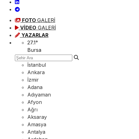
FOTO
GALERİ
VİDEO
GALERİ
YAZARLAR
27.1
°
Bursa
İstanbul
Ankara
İzmir
Adana
Adıyaman
Afyon
Ağrı
Aksaray
Amasya
Antalya