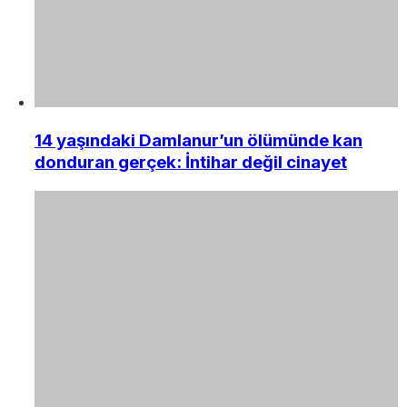
14 yaşındaki Damlanur’un ölümünde kan
donduran gerçek: İntihar değil cinayet