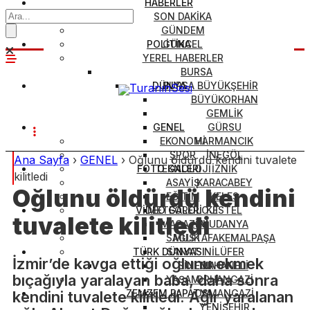
HABERLER
SON DAKİKA
GÜNDEM
POLİTİKA
GÜNCEL
YEREL HABERLER
BURSA
DÜNYA
BURSA BÜYÜKŞEHİR
BÜYÜKORHAN
GEMLİK
GENEL
GÜRSU
EKONOMİ
HARMANCIK
SPOR
İNEGÖL
Ana Sayfa
›
GENEL
›
Oğlunu öldürdü kendini tuvalete
FOTO GALERİ
TEKNOLOJİ
İZNİK
kilitledi
ASAYİŞ
KARACABEY
Oğlunu öldürdü kendini
EĞİTİM
KELES
VİDEO GALERİ
METEOROLOJİ
KESTEL
tuvalete kilitledi
MAGAZİN
MUDANYA
SAĞLIK
MUSTAFAKEMALPAŞA
TÜRK DÜNYASI
SANAT
NİLÜFER
İzmir’de kavga ettiği oğlunu ekmek
SİNEMA
ORHANELİ
bıçağıyla yaralayan baba, daha sonra
YAŞAM
ORHANGAZİ
ZEMZEM PAPATYA
OSMANGAZİ
kendini tuvalete kilitledi. Ağır yaralanan
YENİŞEHİR