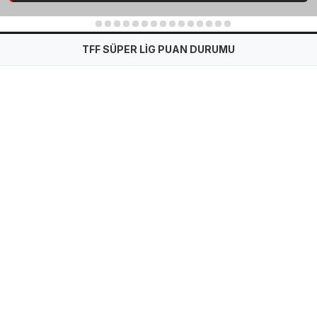
1
2
3
4
5
6
7
8
9
10
11
12
13
14
15
TFF SÜPER LİG PUAN DURUMU