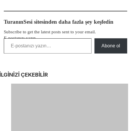
TuranınSesi sitesinden daha fazla şey keşfedin
Subscribe to get the latest posts sent to your email.
E-postanızı yazın…
Abone ol
İLGİNİZİ
ÇEKEBİLİR