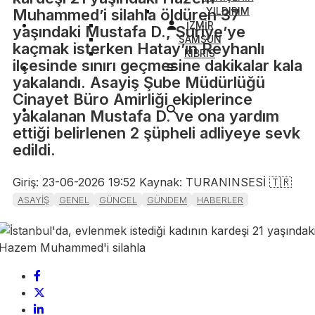
YILDIRIM
Muhammed’i silahla öldüren 37
İZMİR
yaşındaki Mustafa D., Suriye’ye
SAMSUN
kaçmak isterken Hatay’ın Reyhanlı
KIBRIS
ilçesinde sınırı geçmesine dakikalar kala
yakalandı. Asayiş Şube Müdürlüğü
Cinayet Büro Amirliği ekiplerince
yakalanan Mustafa D. ve ona yardım
ettiği belirlenen 2 şüpheli adliyeye sevk
edildi.
Giriş: 23-06-2026 19:52
Kaynak: TURANINSESİ 🇹🇷
ASAYİŞ
GENEL
GÜNCEL
GÜNDEM
HABERLER