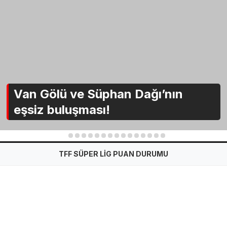
Van Gölü ve Süphan Dağı’nın
eşsiz buluşması!
1
2
3
4
5
6
7
8
9
10
11
12
13
14
15
TFF SÜPER LİG PUAN DURUMU