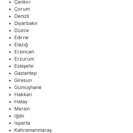
Çankırı
Çorum
Denizli
Diyarbakır
Düzce
Edirne
Elazığ
Erzincan
Erzurum
Eskişehir
Gaziantep
Giresun
Gümüşhane
Hakkari
Hatay
Mersin
Iğdır
Isparta
Kahramanmaraş