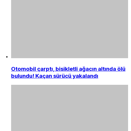
Otomobil çarptı, bisikletli ağacın altında ölü
bulundu! Kaçan sürücü yakalandı