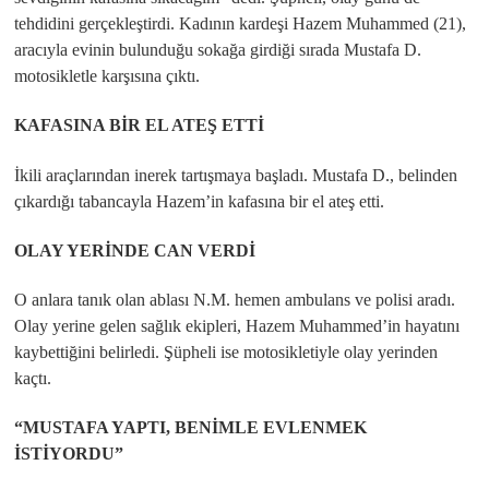
tehdidini gerçekleştirdi. Kadının kardeşi Hazem Muhammed (21),
aracıyla evinin bulunduğu sokağa girdiği sırada Mustafa D.
motosikletle karşısına çıktı.
KAFASINA BİR EL ATEŞ ETTİ
İkili araçlarından inerek tartışmaya başladı. Mustafa D., belinden
çıkardığı tabancayla Hazem’in kafasına bir el ateş etti.
OLAY YERİNDE CAN VERDİ
O anlara tanık olan ablası N.M. hemen ambulans ve polisi aradı.
Olay yerine gelen sağlık ekipleri, Hazem Muhammed’in hayatını
kaybettiğini belirledi. Şüpheli ise motosikletiyle olay yerinden
kaçtı.
“MUSTAFA YAPTI, BENİMLE EVLENMEK
İSTİYORDU”