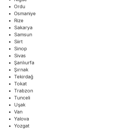
Ordu
Osmaniye
Rize
Sakarya
Samsun
Siirt
Sinop
Sivas
Şanlıurfa
Şırnak
Tekirdağ
Tokat
Trabzon
Tunceli
Uşak
Van
Yalova
Yozgat