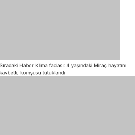
Sıradaki Haber
Klima faciası: 4 yaşındaki Miraç hayatını
kaybetti, komşusu tutuklandı