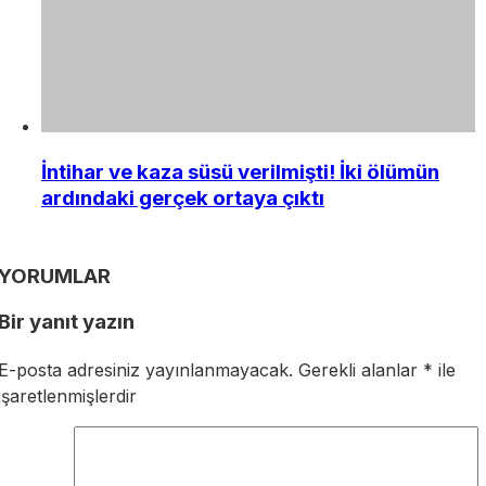
İntihar ve kaza süsü verilmişti! İki ölümün
ardındaki gerçek ortaya çıktı
YORUMLAR
Bir yanıt yazın
E-posta adresiniz yayınlanmayacak.
Gerekli alanlar
*
ile
işaretlenmişlerdir