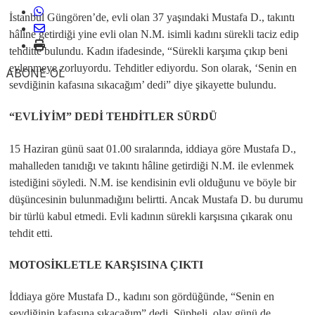
İstanbul Güngören’de, evli olan 37 yaşındaki Mustafa D., takıntı
hâline getirdiği yine evli olan N.M. isimli kadını sürekli taciz edip
tehditte bulundu. Kadın ifadesinde, “Sürekli karşıma çıkıp beni
evlenmeye zorluyordu. Tehditler ediyordu. Son olarak, ‘Senin en
ABONE OL
sevdiğinin kafasına sıkacağım’ dedi” diye şikayette bulundu.
“EVLİYİM” DEDİ TEHDİTLER SÜRDÜ
15 Haziran günü saat 01.00 sıralarında, iddiaya göre Mustafa D.,
mahalleden tanıdığı ve takıntı hâline getirdiği N.M. ile evlenmek
istediğini söyledi. N.M. ise kendisinin evli olduğunu ve böyle bir
düşüncesinin bulunmadığını belirtti. Ancak Mustafa D. bu durumu
bir türlü kabul etmedi. Evli kadının sürekli karşısına çıkarak onu
tehdit etti.
MOTOSİKLETLE KARŞISINA ÇIKTI
İddiaya göre Mustafa D., kadını son gördüğünde, “Senin en
sevdiğinin kafasına sıkacağım” dedi. Şüpheli, olay günü de