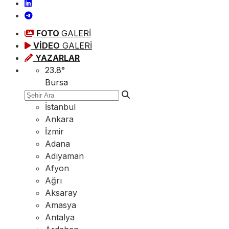
FOTO
GALERİ
VİDEO
GALERİ
YAZARLAR
23.8
°
Bursa
İstanbul
Ankara
İzmir
Adana
Adıyaman
Afyon
Ağrı
Aksaray
Amasya
Antalya