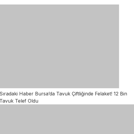
Sıradaki Haber
Bursa’da Tavuk Çiftliğinde Felaket! 12 Bin
Tavuk Telef Oldu