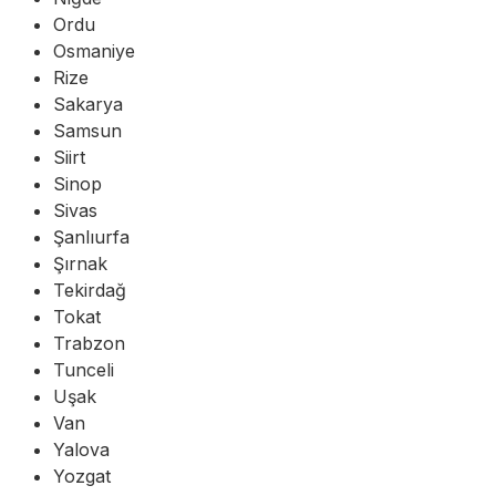
Ordu
Osmaniye
Rize
Sakarya
Samsun
Siirt
Sinop
Sivas
Şanlıurfa
Şırnak
Tekirdağ
Tokat
Trabzon
Tunceli
Uşak
Van
Yalova
Yozgat