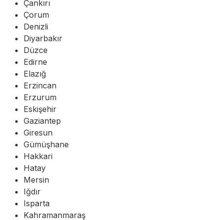
Çankırı
Çorum
Denizli
Diyarbakır
Düzce
Edirne
Elazığ
Erzincan
Erzurum
Eskişehir
Gaziantep
Giresun
Gümüşhane
Hakkari
Hatay
Mersin
Iğdır
Isparta
Kahramanmaraş