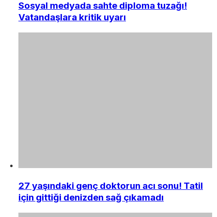
Sosyal medyada sahte diploma tuzağı!
Vatandaşlara kritik uyarı
27 yaşındaki genç doktorun acı sonu! Tatil
için gittiği denizden sağ çıkamadı