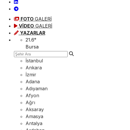
FOTO
GALERİ
VİDEO
GALERİ
YAZARLAR
21.6
°
Bursa
İstanbul
Ankara
İzmir
Adana
Adıyaman
Afyon
Ağrı
Aksaray
Amasya
Antalya