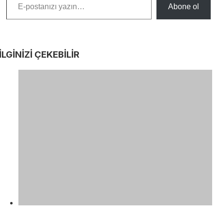
Abone ol
İLGİNİZİ
ÇEKEBİLİR