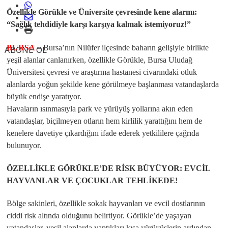
Özellikle Görükle ve Üniversite çevresinde kene alarmı:
“Sağlık tehdidiyle karşı karşıya kalmak istemiyoruz!”
BURSA
– Bursa’nın Nilüfer ilçesinde baharın gelişiyle birlikte
ABONE OL
yeşil alanlar canlanırken, özellikle Görükle, Bursa Uludağ
Üniversitesi çevresi ve araştırma hastanesi civarındaki otluk
alanlarda yoğun şekilde kene görülmeye başlanması vatandaşlarda
büyük endişe yaratıyor.
​Havaların ısınmasıyla park ve yürüyüş yollarına akın eden
vatandaşlar, biçilmeyen otların hem kirlilik yarattığını hem de
kenelere davetiye çıkardığını ifade ederek yetkililere çağrıda
bulunuyor.
​ÖZELLİKLE GÖRÜKLE’DE RİSK BÜYÜYOR: EVCİL
HAYVANLAR VE ÇOCUKLAR TEHLİKEDE!
Bölge sakinleri, özellikle sokak hayvanları ve evcil dostlarının
ciddi risk altında olduğunu belirtiyor. Görükle’de yaşayan
vatandaşlar, yeşil alanlarda yaptıkları kısa yürüyüşlerin ardından