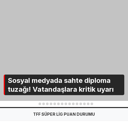
Sosyal medyada sahte diploma
tuzağı! Vatandaşlara kritik uyarı
1
2
3
4
5
6
7
8
9
10
11
12
13
14
15
TFF SÜPER LİG PUAN DURUMU