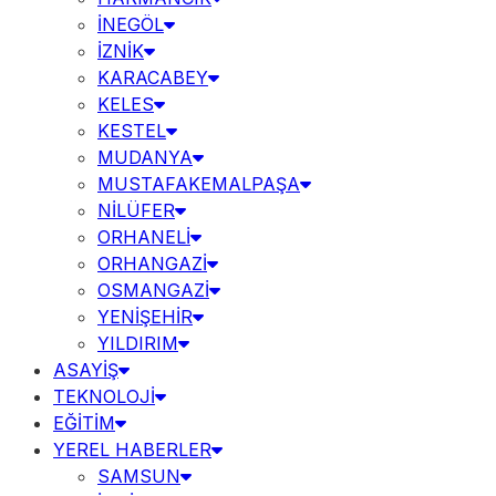
İNEGÖL
İZNİK
KARACABEY
KELES
KESTEL
MUDANYA
MUSTAFAKEMALPAŞA
NİLÜFER
ORHANELİ
ORHANGAZİ
OSMANGAZİ
YENİŞEHİR
YILDIRIM
ASAYİŞ
TEKNOLOJİ
EĞİTİM
YEREL HABERLER
SAMSUN