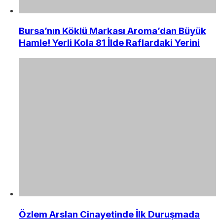
Bursa’nın Köklü Markası Aroma’dan Büyük
Hamle! Yerli Kola 81 İlde Raflardaki Yerini
Özlem Arslan Cinayetinde İlk Duruşmada