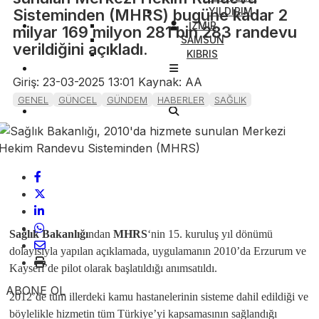
YILDIRIM
Sisteminden (MHRS) bugüne kadar 2
İZMİR
milyar 169 milyon 281 bin 283 randevu
SAMSUN
verildiğini açıkladı.
KIBRIS
Giriş: 23-03-2025 13:01
Kaynak: AA
GENEL
GÜNCEL
GÜNDEM
HABERLER
SAĞLIK
Sağlık Bakanlığı
ndan
MHRS
‘nin 15. kuruluş yıl dönümü
dolayısıyla yapılan açıklamada, uygulamanın 2010’da Erzurum ve
Kayseri’de pilot olarak başlatıldığı anımsatıldı.
ABONE OL
2012’de tüm illerdeki kamu hastanelerinin sisteme dahil edildiği ve
böylelikle hizmetin tüm Türkiye’yi kapsamasının sağlandığı