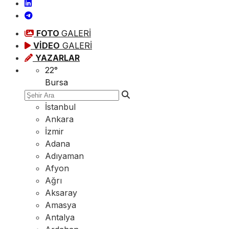
FOTO
GALERİ
VİDEO
GALERİ
YAZARLAR
22
°
Bursa
İstanbul
Ankara
İzmir
Adana
Adıyaman
Afyon
Ağrı
Aksaray
Amasya
Antalya