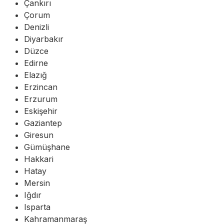
Çankırı
Çorum
Denizli
Diyarbakır
Düzce
Edirne
Elazığ
Erzincan
Erzurum
Eskişehir
Gaziantep
Giresun
Gümüşhane
Hakkari
Hatay
Mersin
Iğdır
Isparta
Kahramanmaraş