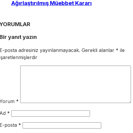
Ağırlaştırılmış Müebbet Kararı
YORUMLAR
Bir yanıt yazın
E-posta adresiniz yayınlanmayacak.
Gerekli alanlar
*
ile
işaretlenmişlerdir
Yorum
*
Ad
*
E-posta
*