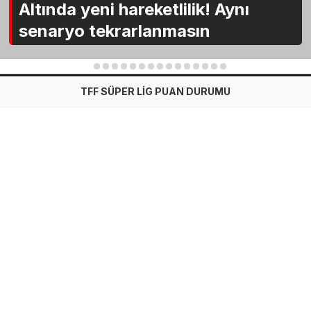
Altında yeni hareketlilik! Aynı
senaryo tekrarlanmasın
1
2
3
4
5
6
7
8
9
10
11
12
13
14
15
TFF SÜPER LİG PUAN DURUMU