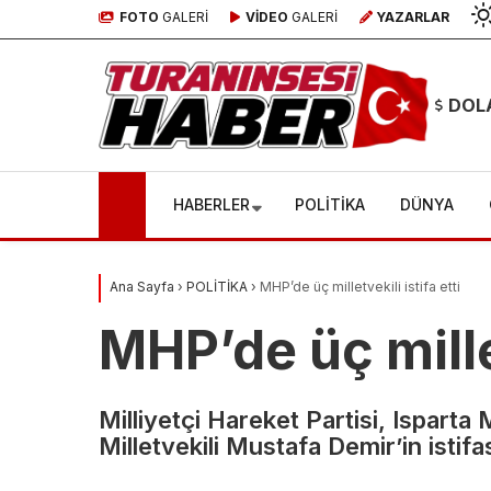
FOTO
GALERİ
VİDEO
GALERİ
YAZARLAR
DOL
HABERLER
POLİTİKA
DÜNYA
Ana Sayfa
›
POLİTİKA
›
MHP’de üç milletvekili istifa etti
4 yaşındaki
MHP’de üç millet
çocuğun
Milliyetçi Hareket Partisi, Isparta 
ölümünde
Çocukl
Milletvekili Mustafa Demir’in istifa
kan donduran
kurta