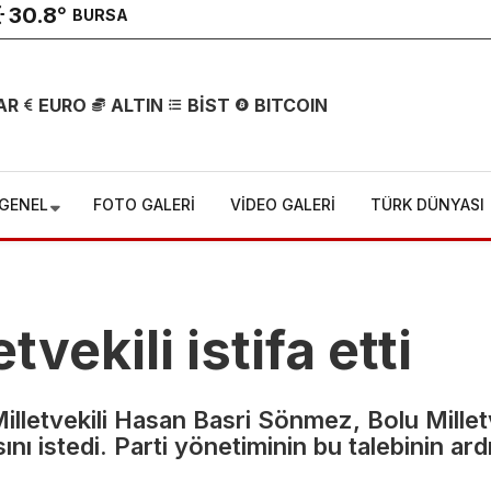
30.8
°
BURSA
AR
EURO
ALTIN
BİST
BITCOIN
GENEL
FOTO GALERİ
VİDEO GALERİ
TÜRK DÜNYASI
vekili istifa etti
Milletvekili Hasan Basri Sönmez, Bolu Milletv
arı
sını istedi. Parti yönetiminin bu talebinin ar
Altında yeni
rmak