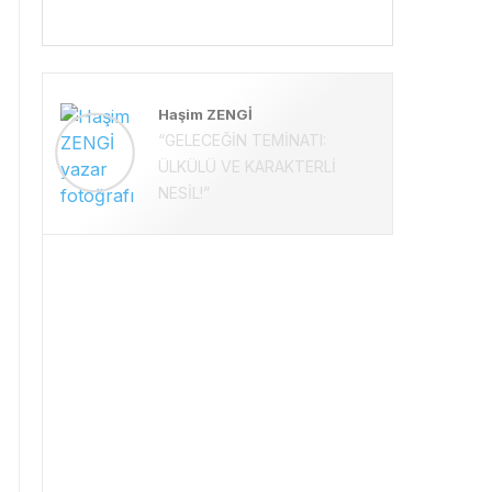
Haşim ZENGİ
“GELECEĞİN TEMİNATI:
ÜLKÜLÜ VE KARAKTERLİ
NESİL!”