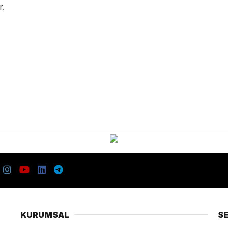
r.
KURUMSAL
S