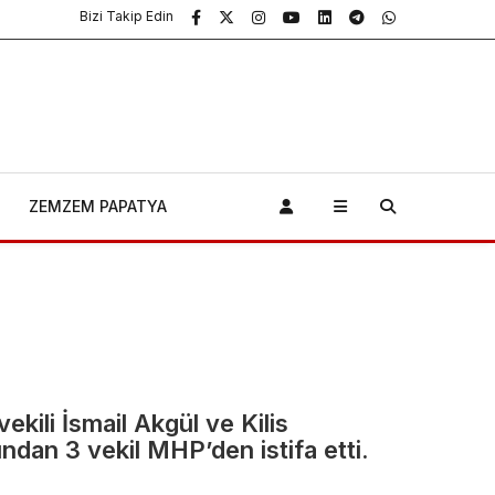
Bizi Takip Edin
ZEMZEM PAPATYA
Antalya’da
Fuhuşa
Aracılık
Operasyonu:
Bu
12 Gözaltı, 7
ekili İsmail Akgül ve Kilis
Kö
dından 3 vekil MHP’den istifa etti.
Tutuklama
Ma