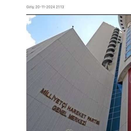
Giriş: 20-11-2024 21:13
gerçek!
isterk
Katiliyle 3
verdi!
gün sonra
Kasta
nikâh
dehşet
masasına
arkası
oturdu
çıktı