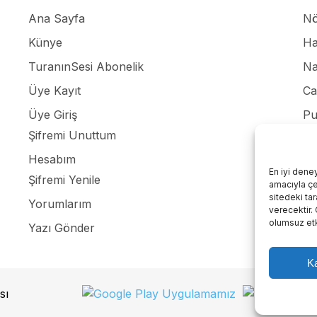
Ana Sayfa
Nö
Künye
Ha
TuranınSesi Abonelik
Na
Üye Kayıt
Ca
Üye Giriş
Pu
Şifremi Unuttum
Re
Hesabım
Giz
En iyi dene
Şifremi Yenile
amacıyla çer
İle
sitedeki ta
Yorumlarım
verecektir.
olumsuz etki
Yazı Gönder
Ka
sı