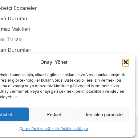
betçi Eczaneler
va Durumu
maz Vakitleri
nlı Tv İzle
an Durumları
smi ilanlar
Onayı Yönet
lilik Politikası
yimleri sunmak için, cihaz bilgilerini saklamak ve/veya bunlara erişmek
ezler gibi teknolojiler kullanıyoruz. Bu teknolojilere izin vermek, bu
tişim
rama davranışı veya benzersiz kimlikler gibi verileri işlememize izin
 Onay vermemek veya onayı geri çekmek, belirli özellikleri ve işlevleri
leyebilir.
bul et
Reddet
Tercihleri görüntüle
Abone ol
Çerez Politikası
Gizlilik Politikası
Künye