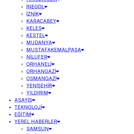
İNEGÖL
İZNİK
KARACABEY
KELES
KESTEL
MUDANYA
MUSTAFAKEMALPAŞA
NİLÜFER
ORHANELİ
ORHANGAZİ
OSMANGAZİ
YENİŞEHİR
YILDIRIM
ASAYİŞ
TEKNOLOJİ
EĞİTİM
YEREL HABERLER
SAMSUN