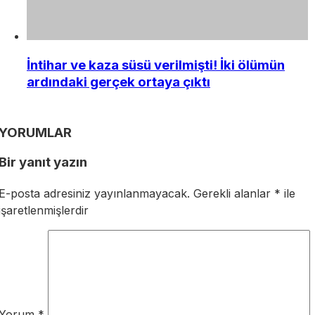
İntihar ve kaza süsü verilmişti! İki ölümün
ardındaki gerçek ortaya çıktı
YORUMLAR
Bir yanıt yazın
E-posta adresiniz yayınlanmayacak.
Gerekli alanlar
*
ile
işaretlenmişlerdir
Yorum
*