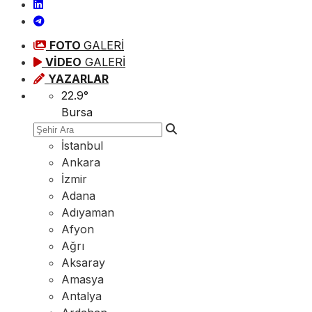
FOTO
GALERİ
VİDEO
GALERİ
YAZARLAR
22.9
°
Bursa
İstanbul
Ankara
İzmir
Adana
Adıyaman
Afyon
Ağrı
Aksaray
Amasya
Antalya