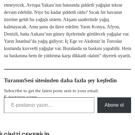
etmeyecek. Avrupa Yakası’nın batısında şiddetli yağışlar tekrar
devam edebilir. Niye bu kadar şiddetli oldu? Sıcak bir havanın
üzerine geldi bu yağışlı sistem. Akşam saatlerinde yağış
kalmayacak. Ama şunu da ilave edelim: Yarın Konya, Afyon,
Denizli, hatta Ankara’nın güney ilçelerinde görülecek yağışlar var.
Yarın İstanbul’da yağış gidiyor; İç Ege ve Akdeniz’in Toroslar
kısmında kuvvetli yağışlar var. Buralarda su baskını yapabilir. Hem
su baskınına hem de yıldırıma karşı dikkatli olalım” diyerek uyardı.
TuranınSesi sitesinden daha fazla şey keşfedin
Subscribe to get the latest posts sent to your email.
E-postanızı yazın…
Abone ol
İLGİNİZİ
ÇEKEBİLİR