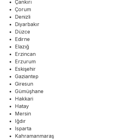
Çankırı
Çorum
Denizli
Diyarbakır
Düzce
Edirne
Elazığ
Erzincan
Erzurum
Eskişehir
Gaziantep
Giresun
Gümüşhane
Hakkari
Hatay
Mersin
Iğdır
Isparta
Kahramanmaraş