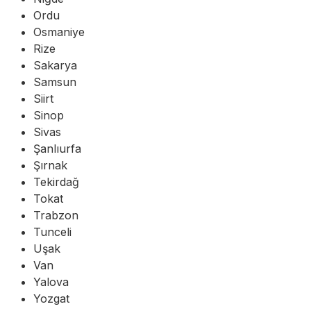
Ordu
Osmaniye
Rize
Sakarya
Samsun
Siirt
Sinop
Sivas
Şanlıurfa
Şırnak
Tekirdağ
Tokat
Trabzon
Tunceli
Uşak
Van
Yalova
Yozgat