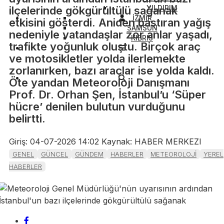
YILDIRIM
ilçelerinde gökgürültülü sağanak
İZMİR
etkisini gösterdi. Aniden bastıran yağış
SAMSUN
nedeniyle vatandaşlar zor anlar yaşadı,
KIBRIS
trafikte yoğunluk oluştu. Birçok araç
ve motosikletler yolda ilerlemekte
zorlanırken, bazı araçlar ise yolda kaldı.
Öte yandan Meteoroloji Danışmanı
Prof. Dr. Orhan Şen, İstanbul’u ‘Süper
hücre’ denilen bulutun vurduğunu
belirtti.
Giriş: 04-07-2026 14:02
Kaynak: HABER MERKEZI
GENEL
GÜNCEL
GÜNDEM
HABERLER
METEOROLOJİ
YEREL
HABERLER