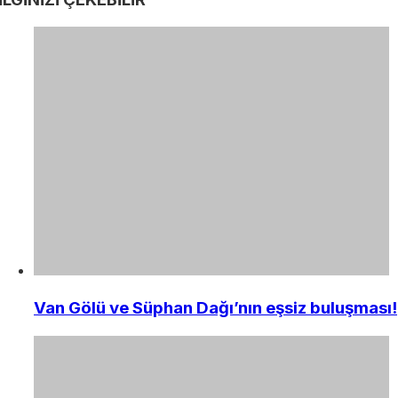
Van Gölü ve Süphan Dağı’nın eşsiz buluşması!