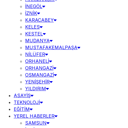
İNEGÖL
İZNİK
KARACABEY
KELES
KESTEL
MUDANYA
MUSTAFAKEMALPAŞA
NİLÜFER
ORHANELİ
ORHANGAZİ
OSMANGAZİ
YENİŞEHİR
YILDIRIM
ASAYİŞ
TEKNOLOJİ
EĞİTİM
YEREL HABERLER
SAMSUN