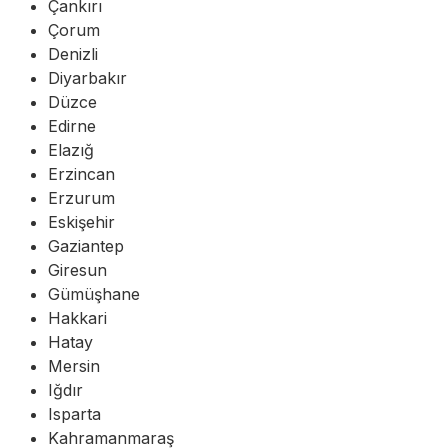
Çankırı
Çorum
Denizli
Diyarbakır
Düzce
Edirne
Elazığ
Erzincan
Erzurum
Eskişehir
Gaziantep
Giresun
Gümüşhane
Hakkari
Hatay
Mersin
Iğdır
Isparta
Kahramanmaraş