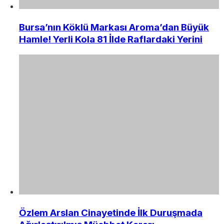
Bursa’nın Köklü Markası Aroma’dan Büyük
Hamle! Yerli Kola 81 İlde Raflardaki Yerini
Özlem Arslan Cinayetinde İlk Duruşmada