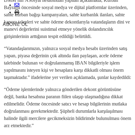
DMM’nin NSosyal hesabından yapılan açıklamada, Kurban
Bayramı öncesinde sosyal medya ve dijital platformlar üzerinden,
sahte kurban bağışı kampanyaları, sahte kurbanlık ilanları, sahte
kapora talepleri ve sahte ödeme dekontlarıyla vatandaşların dini ve
ABONE OL
manevi değerlerini suistimal etmeye yönelik dolandırıcılık
girişimlerinin arttığının tespit edildiği belirtildi.
“Vatandaşlarımızın, yalnızca sosyal medya hesabı üzerinden satış
yapan, piyasa değerinin çok altında ilan paylaşan, acele ödeme
talebinde bulunan ve doğrulanmamış IBAN bilgileriyle işlem
yapılmasını isteyen kişi ve hesaplara karşı dikkatli olması önem
taşımaktadır.” ifadelerine yer verilen açıklamada, şunlar kaydedildi:
“Ödeme işlemlerinde yalnızca gönderilen dekont görüntüsüne
değil, banka hesabına paranın fiilen ulaşıp ulaşmadığına dikkat
edilmelidir. Ödeme öncesinde satıcı ve hesap bilgilerinin mutlaka
doğrulanması gerekmektedir. Şüpheli durumlarla karşılaşılması
halinde ilgili mercilere gecikmeksizin bildirimde bulunulması önem
arz etmektedir.”