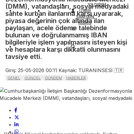
YILDIRIM
(DMM), vatandaşları, sosyal medyadaki
İZMİR
sahte kurban ilanlarına karşı uyararak,
SAMSUN
piyasa değerinin çok altında ilan
KIBRIS
paylaşan, acele ödeme talebinde
bulunan ve doğrulanmamış IBAN
bilgileriyle işlem yapılmasını isteyen kişi
ve hesaplara karşı dikkatli olunmasını
tavsiye etti.
Giriş: 25-05-2026 00:11
Kaynak: TURANINSESİ 🇹🇷
GENEL
GÜNCEL
GÜNDEM
HABERLER