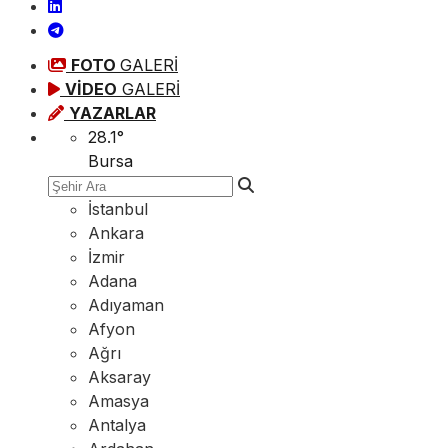
FOTO
GALERİ
VİDEO
GALERİ
YAZARLAR
28.1
°
Bursa
İstanbul
Ankara
İzmir
Adana
Adıyaman
Afyon
Ağrı
Aksaray
Amasya
Antalya