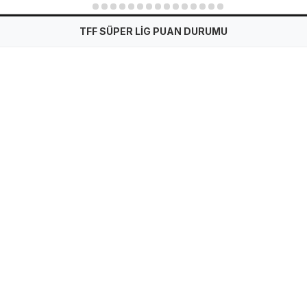
1
2
3
4
5
6
7
8
9
10
11
12
13
14
15
TFF SÜPER LİG PUAN DURUMU