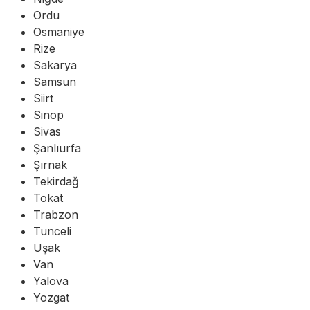
Ordu
Osmaniye
Rize
Sakarya
Samsun
Siirt
Sinop
Sivas
Şanlıurfa
Şırnak
Tekirdağ
Tokat
Trabzon
Tunceli
Uşak
Van
Yalova
Yozgat