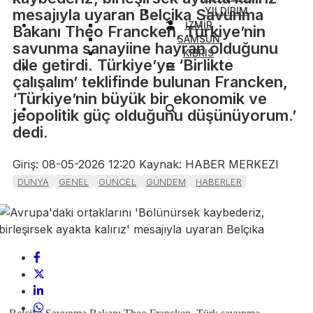
YILDIRIM
mesajıyla uyaran Belçika Savunma
İZMİR
Bakanı Theo Francken, Türkiye’nin
SAMSUN
savunma sanayiine hayran olduğunu
KIBRIS
dile getirdi. Türkiye’ye ‘Birlikte
çalışalım’ teklifinde bulunan Francken,
‘Türkiye’nin büyük bir ekonomik ve
jeopolitik güç olduğunu düşünüyorum.’
dedi.
Giriş: 08-05-2026 12:20
Kaynak: HABER MERKEZI
DÜNYA
GENEL
GÜNCEL
GÜNDEM
HABERLER