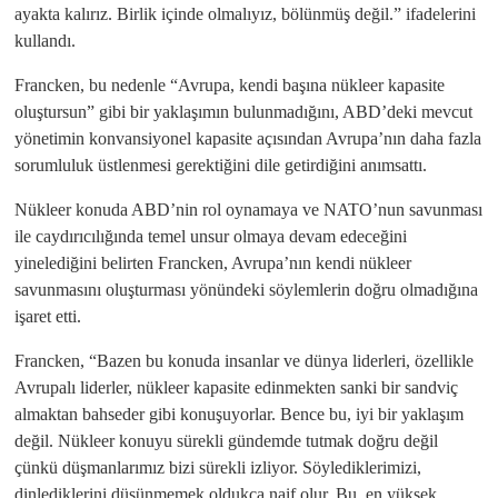
ayakta kalırız. Birlik içinde olmalıyız, bölünmüş değil.” ifadelerini
kullandı.
Francken, bu nedenle “Avrupa, kendi başına nükleer kapasite
oluştursun” gibi bir yaklaşımın bulunmadığını, ABD’deki mevcut
yönetimin konvansiyonel kapasite açısından Avrupa’nın daha fazla
sorumluluk üstlenmesi gerektiğini dile getirdiğini anımsattı.
Nükleer konuda ABD’nin rol oynamaya ve NATO’nun savunması
ile caydırıcılığında temel unsur olmaya devam edeceğini
yinelediğini belirten Francken, Avrupa’nın kendi nükleer
savunmasını oluşturması yönündeki söylemlerin doğru olmadığına
işaret etti.
Francken, “Bazen bu konuda insanlar ve dünya liderleri, özellikle
Avrupalı liderler, nükleer kapasite edinmekten sanki bir sandviç
almaktan bahseder gibi konuşuyorlar. Bence bu, iyi bir yaklaşım
değil. Nükleer konuyu sürekli gündemde tutmak doğru değil
çünkü düşmanlarımız bizi sürekli izliyor. Söylediklerimizi,
dinlediklerini düşünmemek oldukça naif olur. Bu, en yüksek