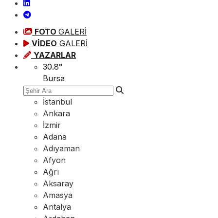
FOTO
GALERİ
VİDEO
GALERİ
YAZARLAR
30.8
°
Bursa
İstanbul
Ankara
İzmir
Adana
Adıyaman
Afyon
Ağrı
Aksaray
Amasya
Antalya