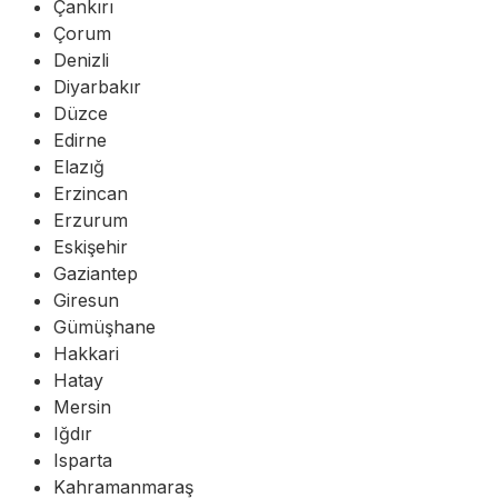
Çankırı
Çorum
Denizli
Diyarbakır
Düzce
Edirne
Elazığ
Erzincan
Erzurum
Eskişehir
Gaziantep
Giresun
Gümüşhane
Hakkari
Hatay
Mersin
Iğdır
Isparta
Kahramanmaraş