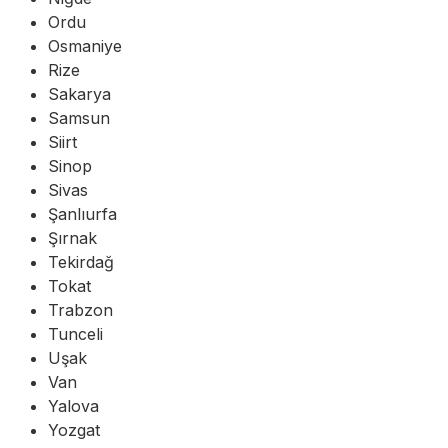
Ordu
Osmaniye
Rize
Sakarya
Samsun
Siirt
Sinop
Sivas
Şanlıurfa
Şırnak
Tekirdağ
Tokat
Trabzon
Tunceli
Uşak
Van
Yalova
Yozgat