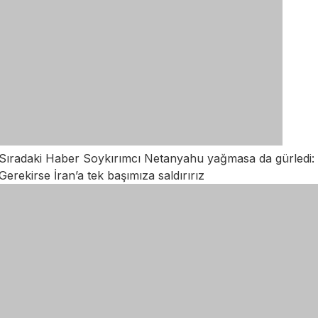
Sıradaki Haber
Soykırımcı Netanyahu yağmasa da gürledi:
Gerekirse İran’a tek başımıza saldırırız