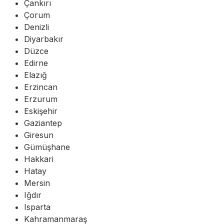
Çankırı
Çorum
Denizli
Diyarbakır
Düzce
Edirne
Elazığ
Erzincan
Erzurum
Eskişehir
Gaziantep
Giresun
Gümüşhane
Hakkari
Hatay
Mersin
Iğdır
Isparta
Kahramanmaraş