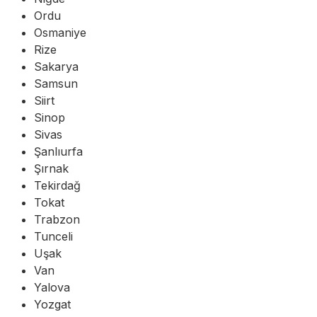
Ordu
Osmaniye
Rize
Sakarya
Samsun
Siirt
Sinop
Sivas
Şanlıurfa
Şırnak
Tekirdağ
Tokat
Trabzon
Tunceli
Uşak
Van
Yalova
Yozgat