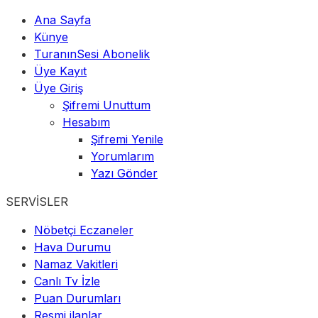
Ana Sayfa
Künye
TuranınSesi Abonelik
Üye Kayıt
Üye Giriş
Şifremi Unuttum
Hesabım
Şifremi Yenile
Yorumlarım
Yazı Gönder
SERVİSLER
Nöbetçi Eczaneler
Hava Durumu
Namaz Vakitleri
Canlı Tv İzle
Puan Durumları
Resmi ilanlar