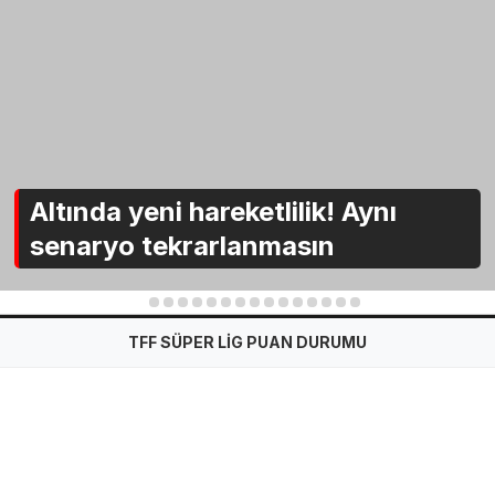
Altında yeni hareketlilik! Aynı
senaryo tekrarlanmasın
1
2
3
4
5
6
7
8
9
10
11
12
13
14
15
TFF SÜPER LİG PUAN DURUMU