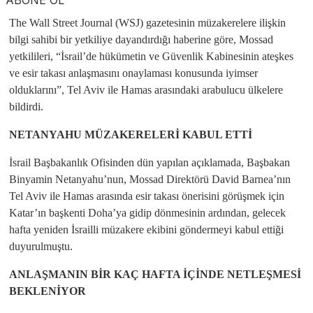
ABONE OL
The Wall Street Journal (WSJ) gazetesinin müzakerelere ilişkin
bilgi sahibi bir yetkiliye dayandırdığı haberine göre, Mossad
yetkilileri, “İsrail’de hükümetin ve Güvenlik Kabinesinin ateşkes
ve esir takası anlaşmasını onaylaması konusunda iyimser
olduklarını”, Tel Aviv ile Hamas arasındaki arabulucu ülkelere
bildirdi.
NETANYAHU MÜZAKERELERİ KABUL ETTİ
İsrail Başbakanlık Ofisinden dün yapılan açıklamada, Başbakan
Binyamin Netanyahu’nun, Mossad Direktörü David Barnea’nın
Tel Aviv ile Hamas arasında esir takası önerisini görüşmek için
Katar’ın başkenti Doha’ya gidip dönmesinin ardından, gelecek
hafta yeniden İsrailli müzakere ekibini göndermeyi kabul ettiği
duyurulmuştu.
ANLAŞMANIN BİR KAÇ HAFTA İÇİNDE NETLEŞMESİ
BEKLENİYOR