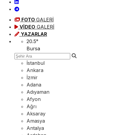
FOTO
GALERİ
VİDEO
GALERİ
YAZARLAR
20.5
°
Bursa
İstanbul
Ankara
İzmir
Adana
Adıyaman
Afyon
Ağrı
Aksaray
Amasya
Antalya