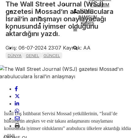
The Wall Street Journal (WSJ)
YILDIRIM
gazetesi Mossad’ın arabuluculara
İZMİR
SAMSUN
İsrail’in anlaşmayı onaylayacağı
KIBRIS
konusunda iyimser olduğunu
aktardığını yazdı.
Giriş: 06-07-2024 23:07
Kaynak: AA
DÜNYA
GENEL
GÜNCEL
İsrail Dış İstihbarat Servisi Mossad yetkililerinin, “İsrail’de
hükümetin ateşkes ve esir takası anlaşmasını onaylaması
konusunda iyimser olduklarını” arabulucu ülkelere aktardığı iddia
edildi.