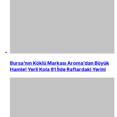
Bursa’nın Köklü Markası Aroma’dan Büyük
Hamle! Yerli Kola 81 İlde Raflardaki Yerini