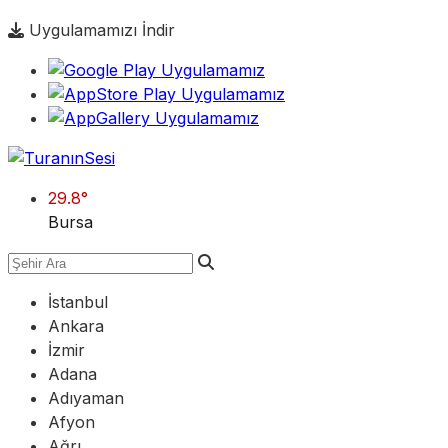
Uygulamamızı İndir
29.8
°
Bursa
İstanbul
Ankara
İzmir
Adana
Adıyaman
Afyon
Ağrı