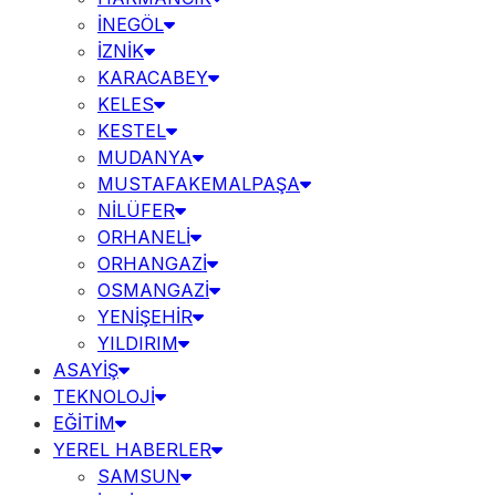
İNEGÖL
İZNİK
KARACABEY
KELES
KESTEL
MUDANYA
MUSTAFAKEMALPAŞA
NİLÜFER
ORHANELİ
ORHANGAZİ
OSMANGAZİ
YENİŞEHİR
YILDIRIM
ASAYİŞ
TEKNOLOJİ
EĞİTİM
YEREL HABERLER
SAMSUN