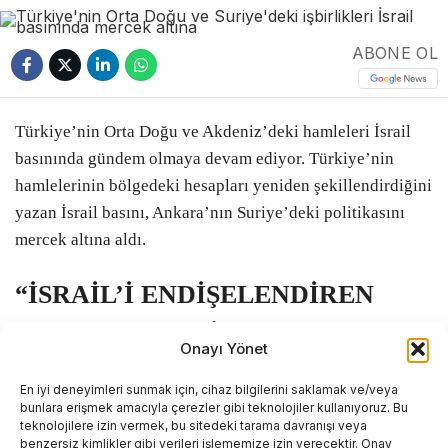
ABONE OL
Türkiye’nin Orta Doğu ve Akdeniz’deki hamleleri İsrail
basınında gündem olmaya devam ediyor. Türkiye’nin
hamlelerinin bölgedeki hesapları yeniden şekillendirdiğini
yazan İsrail basını, Ankara’nın Suriye’deki politikasını
mercek altına aldı.
“İSRAİL’İ ENDİŞELENDİREN
TÜRK HAMLESİ”
Onayı Yönet
İsrail merkezli Maariv gazetesi, Türkiye’nin bölgedeki
En iyi deneyimleri sunmak için, cihaz bilgilerini saklamak ve/veya
bunlara erişmek amacıyla çerezler gibi teknolojiler kullanıyoruz. Bu
ağırlığı giderek daha fazla hissedildiğine ve Suriye’de
teknolojilere izin vermek, bu sitedeki tarama davranışı veya
dengelerin değiştiğine dikkati çekti.
benzersiz kimlikler gibi verileri işlememize izin verecektir. Onay