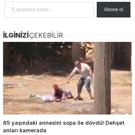
E-postanızı yazın…
Abone ol
İLGİNİZİ
ÇEKEBİLİR
85 yaşındaki annesini sopa ile dövdü! Dehşet
anları kamerada