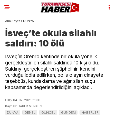
Ana Sayfa
›
DÜNYA
İsveç’te okula silahlı
saldırı: 10 ölü
İsveç’in Örebro kentinde bir okula yönelik
gerçekleştirilen silahlı saldırıda 10 kişi öldü.
Saldırıyı gerçekleştiren şüphelinin kendini
vurduğu iddia edilirken, polis olayın cinayete
teşebbüs, kundaklama ve ağır silah suçu
kapsamında değerlendirildiğini açıkladı.
Giriş: 04-02-2025 21:38
Kaynak: HABER MERKEZI
DÜNYA
GENEL
GÜNCEL
GÜNDEM
HABERLER