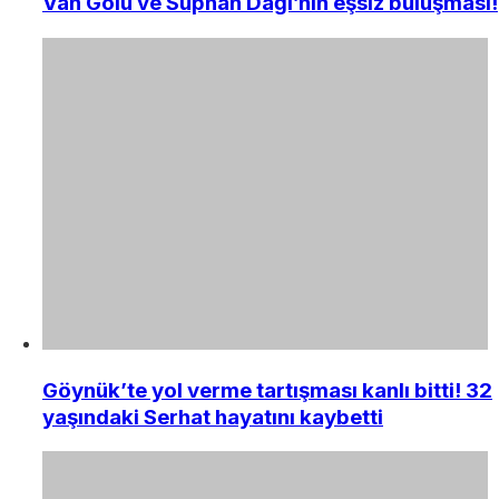
Van Gölü ve Süphan Dağı’nın eşsiz buluşması!
Göynük’te yol verme tartışması kanlı bitti! 32
yaşındaki Serhat hayatını kaybetti