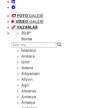
FOTO
GALERİ
VİDEO
GALERİ
YAZARLAR
20.8
°
Bursa
İstanbul
Ankara
İzmir
Adana
Adıyaman
Afyon
Ağrı
Aksaray
Amasya
Antalya