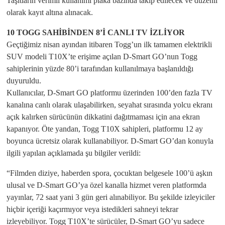
Taşıtların verimli kullanımı plaka bazında takip edilecek ve düzenli
olarak kayıt altına alınacak.
10 TOGG SAHİBİNDEN 8’İ CANLI TV İZLİYOR
Geçtiğimiz nisan ayından itibaren Togg’un ilk tamamen elektrikli
SUV modeli T10X’te erişime açılan D-Smart GO’nun Togg
sahiplerinin yüzde 80’i tarafından kullanılmaya başlanıldığı
duyuruldu.
Kullanıcılar, D-Smart GO platformu üzerinden 100’den fazla TV
kanalına canlı olarak ulaşabilirken, seyahat sırasında yolcu ekranı
açık kalırken sürücünün dikkatini dağıtmaması için ana ekran
kapanıyor. Öte yandan, Togg T10X sahipleri, platformu 12 ay
boyunca ücretsiz olarak kullanabiliyor. D-Smart GO’dan konuyla
ilgili yapılan açıklamada şu bilgiler verildi:
“Filmden diziye, haberden spora, çocuktan belgesele 100’ü aşkın
ulusal ve D-Smart GO’ya özel kanalla hizmet veren platformda
yayınlar, 72 saat yani 3 gün geri alınabiliyor. Bu şekilde izleyiciler
hiçbir içeriği kaçırmıyor veya istedikleri sahneyi tekrar
izleyebiliyor. Togg T10X’te sürücüler, D-Smart GO’yu sadece