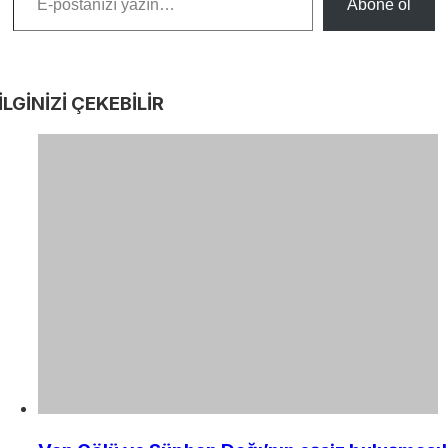
Abone ol
İLGİNİZİ
ÇEKEBİLİR