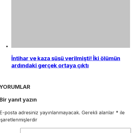
İntihar ve kaza süsü verilmişti! İki ölümün
ardındaki gerçek ortaya çıktı
YORUMLAR
Bir yanıt yazın
E-posta adresiniz yayınlanmayacak.
Gerekli alanlar
*
ile
işaretlenmişlerdir