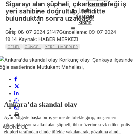
Sigarayı alan şüpheli, çıkarken tüfeği iş
YILDIRIM
yeri sahibine doğrultup, tehditte
İZMİR
SAMSUN
bulunduktan sonra uzaklaştı.
KIBRIS
Giriş: 08-07-2024 21:47
Güncelleme: 09-07-2024
18:14
Kaynak: HABER MERKEZI
GENEL
GÜNCEL
YEREL HABERLER
Ankara’da skandal olay
Aynı bölgede başka bir iş yerine de tüfekle girip, müşterileri
çıkardıktan sonra alkol alan şüpheli, ihbar üzerine sevk edilen polis
ABONE OL
ekipleri tarafından elinde tüfekle yakalanarak, gözaltına alındı.