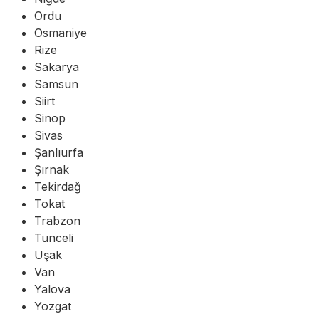
Ordu
Osmaniye
Rize
Sakarya
Samsun
Siirt
Sinop
Sivas
Şanlıurfa
Şırnak
Tekirdağ
Tokat
Trabzon
Tunceli
Uşak
Van
Yalova
Yozgat