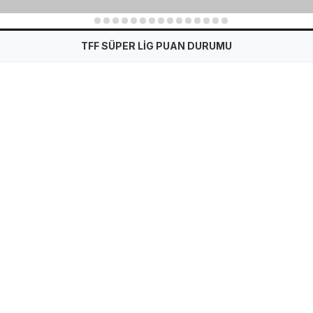
1
2
3
4
5
6
7
8
9
10
11
12
13
14
15
TFF SÜPER LİG PUAN DURUMU