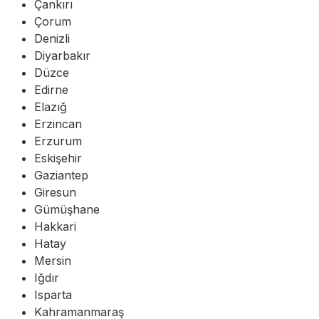
Çankırı
Çorum
Denizli
Diyarbakır
Düzce
Edirne
Elazığ
Erzincan
Erzurum
Eskişehir
Gaziantep
Giresun
Gümüşhane
Hakkari
Hatay
Mersin
Iğdır
Isparta
Kahramanmaraş