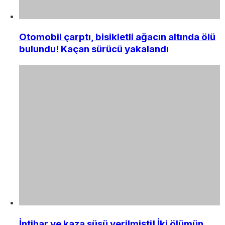
Otomobil çarptı, bisikletli ağacın altında ölü
bulundu! Kaçan sürücü yakalandı
İntihar ve kaza süsü verilmişti! İki ölümün