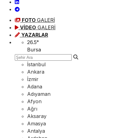
FOTO
GALERİ
VİDEO
GALERİ
YAZARLAR
26.5
°
Bursa
İstanbul
Ankara
İzmir
Adana
Adıyaman
Afyon
Ağrı
Aksaray
Amasya
Antalya