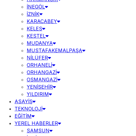
İNEGÖL
İZNİK
KARACABEY
KELES
KESTEL
MUDANYA
MUSTAFAKEMALPAŞA
NİLÜFER
ORHANELİ
ORHANGAZİ
OSMANGAZİ
YENİŞEHİR
YILDIRIM
ASAYİŞ
TEKNOLOJİ
EĞİTİM
YEREL HABERLER
SAMSUN