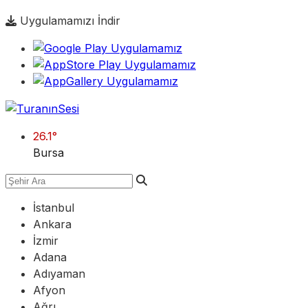
Uygulamamızı İndir
26.1
°
Bursa
İstanbul
Ankara
İzmir
Adana
Adıyaman
Afyon
Ağrı