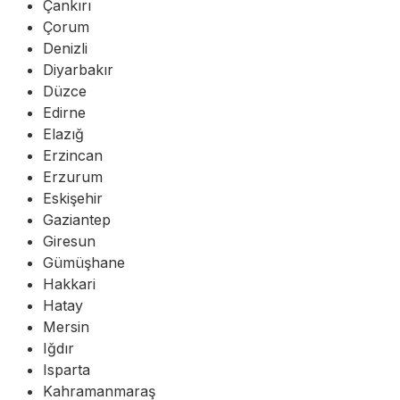
Çankırı
Çorum
Denizli
Diyarbakır
Düzce
Edirne
Elazığ
Erzincan
Erzurum
Eskişehir
Gaziantep
Giresun
Gümüşhane
Hakkari
Hatay
Mersin
Iğdır
Isparta
Kahramanmaraş