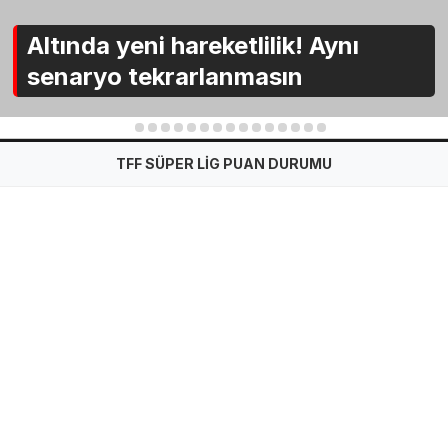
Altında yeni hareketlilik! Aynı
senaryo tekrarlanmasın
1
2
3
4
5
6
7
8
9
10
11
12
13
14
15
TFF SÜPER LİG PUAN DURUMU