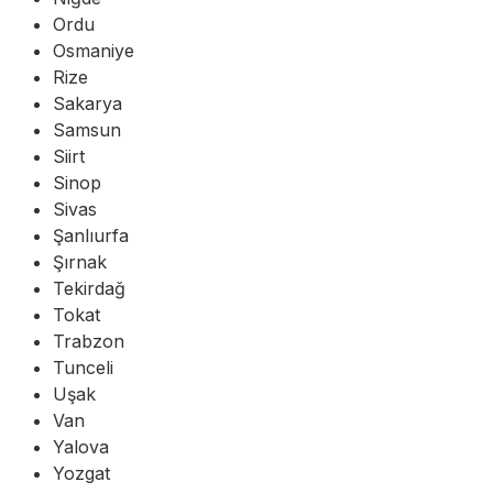
Ordu
Osmaniye
Rize
Sakarya
Samsun
Siirt
Sinop
Sivas
Şanlıurfa
Şırnak
Tekirdağ
Tokat
Trabzon
Tunceli
Uşak
Van
Yalova
Yozgat