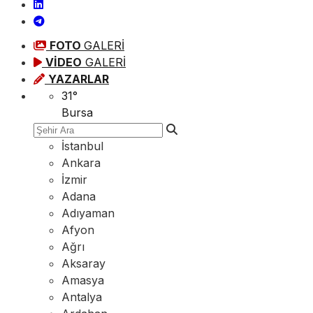
FOTO
GALERİ
VİDEO
GALERİ
YAZARLAR
31
°
Bursa
İstanbul
Ankara
İzmir
Adana
Adıyaman
Afyon
Ağrı
Aksaray
Amasya
Antalya