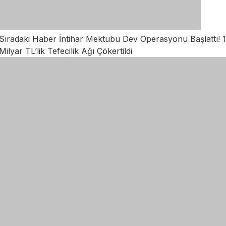
Sıradaki Haber
İntihar Mektubu Dev Operasyonu Başlattı! 1
Milyar TL’lik Tefecilik Ağı Çökertildi