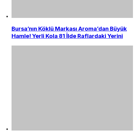
Bursa’nın Köklü Markası Aroma’dan Büyük
Hamle! Yerli Kola 81 İlde Raflardaki Yerini