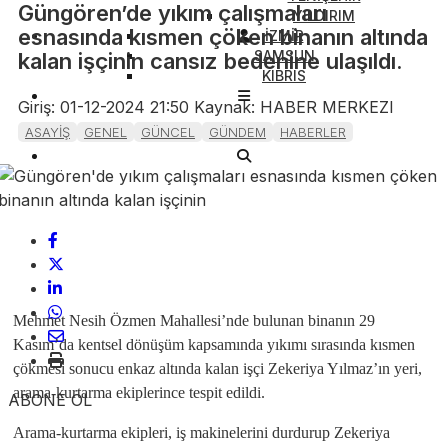
Güngören’de yıkım çalışmaları
YILDIRIM
esnasında kısmen çöken binanın altında
İZMİR
SAMSUN
kalan işçinin cansız bedenine ulaşıldı.
KIBRIS
Giriş: 01-12-2024 21:50
Kaynak: HABER MERKEZI
ASAYİŞ
GENEL
GÜNCEL
GÜNDEM
HABERLER
Mehmet Nesih Özmen Mahallesi’nde bulunan binanın 29
Kasım’da kentsel dönüşüm kapsamında yıkımı sırasında kısmen
çökmesi sonucu enkaz altında kalan işçi Zekeriya Yılmaz’ın yeri,
arama-kurtarma ekiplerince tespit edildi.
ABONE OL
Arama-kurtarma ekipleri, iş makinelerini durdurup Zekeriya