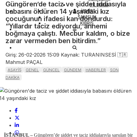
Güngören’de taciz ve şiddet iddiasıyla
YILDIRIM
babasını öldüren 14 yaşındaki kız
İZMİR
SAMSUN
çocuğunun ifadesi kan dondurdu:
KIBRIS
“Yıllardır taciz ediyordu, annemi
boğmaya çalıştı. Mecbur kaldım, o bize
zarar vermeden ben bitirdim.”
Giriş: 26-02-2026 15:09
Kaynak: TURANINSESİ 🇹🇷
Mahmut PAÇAL
ASAYİŞ
GENEL
GÜNCEL
GÜNDEM
HABERLER
SON
DAKİKA
İSTANBUL –
Güngören’de şiddet ve taciz iddialarıyla sarsılan bir