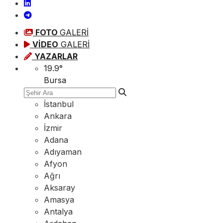
FOTO
GALERİ
VİDEO
GALERİ
YAZARLAR
19.9
°
Bursa
İstanbul
Ankara
İzmir
Adana
Adıyaman
Afyon
Ağrı
Aksaray
Amasya
Antalya