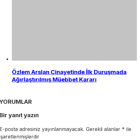
Özlem Arslan Cinayetinde İlk Duruşmada
Ağırlaştırılmış Müebbet Kararı
YORUMLAR
Bir yanıt yazın
E-posta adresiniz yayınlanmayacak.
Gerekli alanlar
*
ile
işaretlenmişlerdir