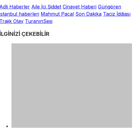
Adli Haberler
Aile İçi Şiddet
Cinayet Haberi
Güngören
istanbul haberleri
Mahmut Paçal
Son Dakika
Taciz İddiası
Trajik Olay
TuranınSesi
İLGİNİZİ
ÇEKEBİLİR