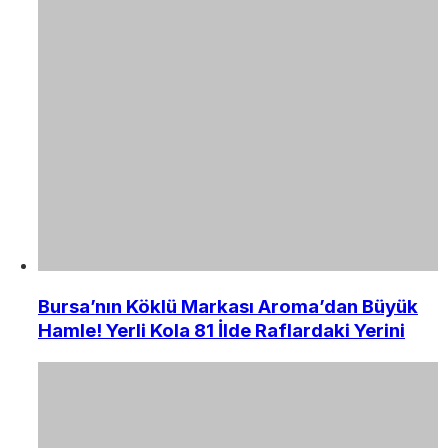
Bursa’nın Köklü Markası Aroma’dan Büyük
Hamle! Yerli Kola 81 İlde Raflardaki Yerini