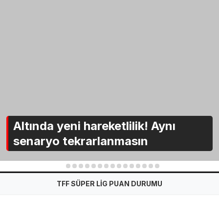
Altında yeni hareketlilik! Aynı
senaryo tekrarlanmasın
1
2
3
4
5
6
7
8
9
10
11
12
13
14
15
TFF SÜPER LİG PUAN DURUMU