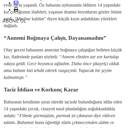
evde facia yaşandı. Öz babasını uykusunda öldüren 14 yaşındaki
kız çocuğunun ifadeleri, yaşanan dramın boyutlarını gözler önüne
serdi. “Mecbur kaldım” diyen küçük kızın anlattıkları yürekleri
ABONE OL
dağladı.
“Annemi Boğmaya Çalıştı, Dayanamadım”
​Olay gecesi babasının annesini boğmaya çalıştığını belirten küçük
kız, ifadesinde şunları söyledi:
“Annem elinden zar zor kurtulup
odaya geldi. Gece boyunca ağladım. Daha önce şikayetçi olduk
ama babam bizi tehdit ederek vazgeçirdi. Yapacak bir şeyim
kalmamıştı.”
Taciz İddiası ve Korkunç Karar
​Babasının kendisine uzun süredir tacizde bulunduğunu iddia eden
14 yaşındaki çocuk, cinayeti nasıl planladığını soğukkanlılıkla
anlattı:
“Filmde görmüştüm, parmak izi çıkmasın diye eldiven
taktım. Babamın bana öğrettiği silahı çekmecemden aldım ve