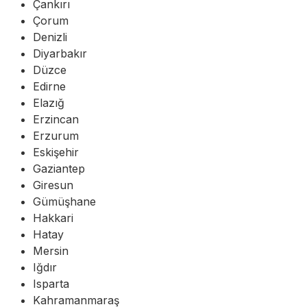
Çankırı
Çorum
Denizli
Diyarbakır
Düzce
Edirne
Elazığ
Erzincan
Erzurum
Eskişehir
Gaziantep
Giresun
Gümüşhane
Hakkari
Hatay
Mersin
Iğdır
Isparta
Kahramanmaraş