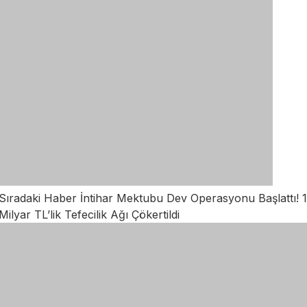
Sıradaki Haber
İntihar Mektubu Dev Operasyonu Başlattı! 1
Milyar TL’lik Tefecilik Ağı Çökertildi