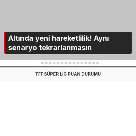
Altında yeni hareketlilik! Aynı
senaryo tekrarlanmasın
1
2
3
4
5
6
7
8
9
10
11
12
13
14
15
TFF SÜPER LİG PUAN DURUMU