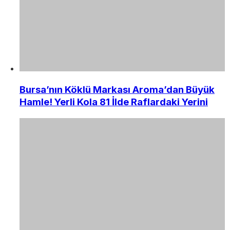
Bursa’nın Köklü Markası Aroma’dan Büyük
Hamle! Yerli Kola 81 İlde Raflardaki Yerini