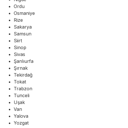
Ordu
Osmaniye
Rize
Sakarya
Samsun
Siirt
Sinop
Sivas
Şanlıurfa
Şırnak
Tekirdağ
Tokat
Trabzon
Tunceli
Uşak
Van
Yalova
Yozgat