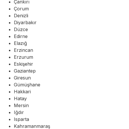
Çankırı
Çorum
Denizli
Diyarbakır
Düzce
Edirne
Elazığ
Erzincan
Erzurum
Eskişehir
Gaziantep
Giresun
Gümüşhane
Hakkari
Hatay
Mersin
Iğdır
Isparta
Kahramanmaraş