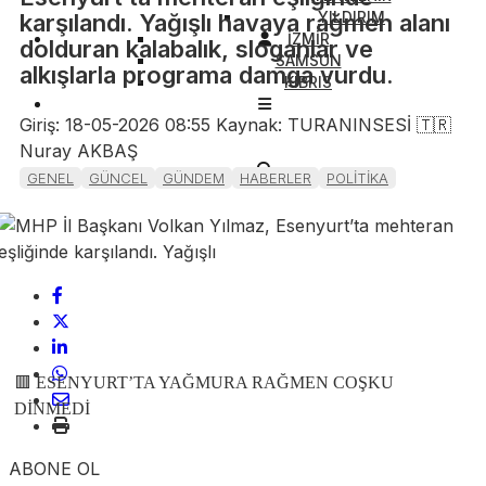
YILDIRIM
karşılandı. Yağışlı havaya rağmen alanı
İZMİR
dolduran kalabalık, sloganlar ve
SAMSUN
alkışlarla programa damga vurdu.
KIBRIS
Giriş: 18-05-2026 08:55
Kaynak: TURANINSESİ 🇹🇷
Nuray AKBAŞ
GENEL
GÜNCEL
GÜNDEM
HABERLER
POLİTİKA
🟥 ESENYURT’TA YAĞMURA RAĞMEN COŞKU
DİNMEDİ
ABONE OL