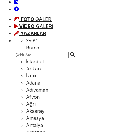
FOTO
GALERİ
VİDEO
GALERİ
YAZARLAR
29.8
°
Bursa
İstanbul
Ankara
İzmir
Adana
Adıyaman
Afyon
Ağrı
Aksaray
Amasya
Antalya