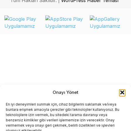
Tüm Hakları Saklıdır. |
WordPress Haber Teması
Onayı Yönet
En iyi deneyimleri sunmak için, cihaz bilgilerini saklamak ve/veya
bunlara erişmek amacıyla çerezler gibi teknolojiler kullanıyoruz. Bu
teknolojilere izin vermek, bu sitedeki tarama davranışı veya
benzersiz kimlikler gibi verileri işlememize izin verecektir. Onay
vermemek veya onayı geri çekmek, belirli özellikleri ve işlevleri
olumsuz etkileyebilir.