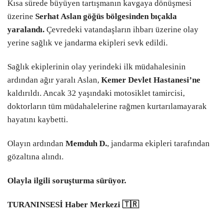
Kısa sürede büyüyen tartışmanın kavgaya dönüşmesi
üzerine
Serhat Aslan göğüs bölgesinden bıçakla
yaralandı.
Çevredeki vatandaşların ihbarı üzerine olay
yerine sağlık ve jandarma ekipleri sevk edildi.
Sağlık ekiplerinin olay yerindeki ilk müdahalesinin
ardından ağır yaralı Aslan,
Kemer Devlet Hastanesi’ne
kaldırıldı. Ancak 32 yaşındaki motosiklet tamircisi,
doktorların tüm müdahalelerine rağmen kurtarılamayarak
hayatını kaybetti.
Olayın ardından
Memduh D.
, jandarma ekipleri tarafından
gözaltına alındı.
Olayla ilgili soruşturma sürüyor.
TURANINSESİ Haber Merkezi 🇹🇷