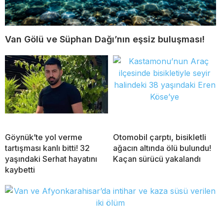
Van Gölü ve Süphan Dağı’nın eşsiz buluşması!
Göynük’te yol verme
Otomobil çarptı, bisikletli
tartışması kanlı bitti! 32
ağacın altında ölü bulundu!
yaşındaki Serhat hayatını
Kaçan sürücü yakalandı
kaybetti