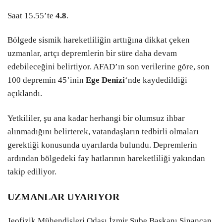
Saat 15.55’te
4.8
.
Bölgede sismik hareketliliğin arttığına dikkat çeken
uzmanlar, artçı depremlerin bir süre daha devam
edebileceğini belirtiyor. AFAD’ın son verilerine göre, son
100 depremin 45’inin
Ege Denizi
‘nde kaydedildiği
açıklandı.
Yetkililer, şu ana kadar herhangi bir olumsuz ihbar
alınmadığını belirterek, vatandaşların tedbirli olmaları
gerektiği konusunda uyarılarda bulundu. Depremlerin
ardından bölgedeki fay hatlarının hareketliliği yakından
takip ediliyor.
UZMANLAR UYARIYOR
Jeofizik Mühendisleri Odası İzmir Şube Başkanı Sinancan