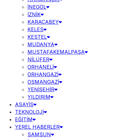
İNEGÖL
İZNİK
KARACABEY
KELES
KESTEL
MUDANYA
MUSTAFAKEMALPAŞA
NİLÜFER
ORHANELİ
ORHANGAZİ
OSMANGAZİ
YENİŞEHİR
YILDIRIM
ASAYİŞ
TEKNOLOJİ
EĞİTİM
YEREL HABERLER
SAMSUN