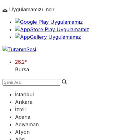
Uygulamamızı İndir
26.2
°
Bursa
İstanbul
Ankara
İzmir
Adana
Adıyaman
Afyon
Ağrı