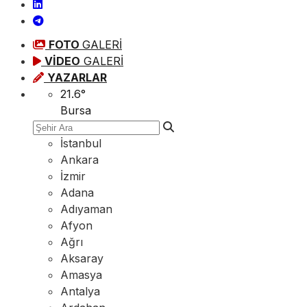
FOTO
GALERİ
VİDEO
GALERİ
YAZARLAR
21.6
°
Bursa
İstanbul
Ankara
İzmir
Adana
Adıyaman
Afyon
Ağrı
Aksaray
Amasya
Antalya