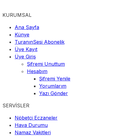
KURUMSAL
Ana Sayfa
Künye
TuranınSesi Abonelik
Üye Kayıt
Üye Giriş
Şifremi Unuttum
Hesabım
Şifremi Yenile
Yorumlarım
Yazı Gönder
SERVİSLER
Nöbetçi Eczaneler
Hava Durumu
Namaz Vakitleri