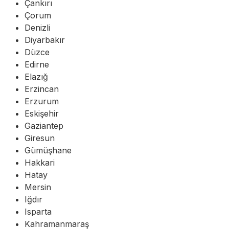
Çankırı
Çorum
Denizli
Diyarbakır
Düzce
Edirne
Elazığ
Erzincan
Erzurum
Eskişehir
Gaziantep
Giresun
Gümüşhane
Hakkari
Hatay
Mersin
Iğdır
Isparta
Kahramanmaraş