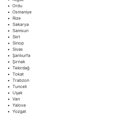
Ordu
Osmaniye
Rize
Sakarya
Samsun
Siirt
Sinop
Sivas
Şanlıurfa
Şırnak
Tekirdağ
Tokat
Trabzon
Tunceli
Uşak
Van
Yalova
Yozgat