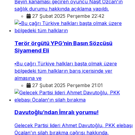
Beyin kanaması geçiren oyuncu Naşit Özcan'ın
sağlık durumu hakkında açıklama yapıldı.
27 Şubat 2025 Perşembe 22:42
Terör örgütü YPG’nin Basın Sözcüsü
Siyamend Eli
▪️Bu çağrı Türkiye halkları başta olmak üzere
bölgedeki tüm halkların barış içerisinde yer
almasına ve
27 Şubat 2025 Perşembe 21:01
Davutoğlu’ndan İmralı yorumu!
Gelecek Partisi lideri Ahmet Davutoğlu, PKK elebaşı
Öcalan'ın silah bırakma çağrısı hakkında,