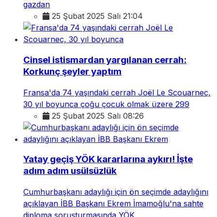
gazdan
25 Şubat 2025 Salı 21:04
Cinsel istismardan yargılanan cerrah:
Korkunç şeyler yaptım
Fransa'da 74 yaşındaki cerrah Joël Le Scouarnec,
30 yıl boyunca çoğu çocuk olmak üzere 299
25 Şubat 2025 Salı 08:26
Yatay geçiş YÖK kararlarına aykırı! İşte
adım adım usülsüzlük
Cumhurbaşkanı adaylığı için ön seçimde adaylığını
açıklayan İBB Başkanı Ekrem İmamoğlu'na sahte
diploma soruşturmasında YÖK