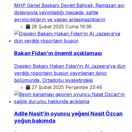
MHP Genel Başkanı Devlet Bahçeli, Ramazan ayı
dolayısıyla yayımladığı mesajda, sahte
ayrımcılıkların ve yapay anlaşmazlıkların
28 Şubat 2025 Cuma 19:38
Bakan Fidan’ın önemli açıklaması
Dışişleri Bakanı Hakan Fidan’ın Al Jazeera’ya dün
verdiği röportajın bugün yayınlanan ikinci
bölümünde, Ortadoğu siyasetindeki
27 Şubat 2025 Perşembe 23:46
Adile Naşit’in oyuncu yeğeni Naşit Özcan
yoğun bakımda