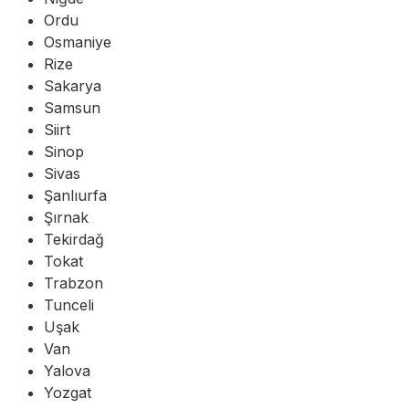
Ordu
Osmaniye
Rize
Sakarya
Samsun
Siirt
Sinop
Sivas
Şanlıurfa
Şırnak
Tekirdağ
Tokat
Trabzon
Tunceli
Uşak
Van
Yalova
Yozgat