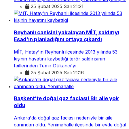
25 Şubat 2025 Salı 21:21
Reyhanlı canisini yakalayan MİT, saldırıyı
Esad’ın planladığını ortaya çıkardı
MİT, Hatay'ın Reyhanlı ilçesinde 2013 yılında 53
kişinin hayatını kaybettiği terör saldırısının
faillerinden Temir Dükancı'yı
25 Şubat 2025 Salı 21:16
Başkent’te doğal gaz faciası! Bir aile yok
oldu
Ankara'da doğal gaz faciası nedeniyle bir aile
canından oldu. Yenimahalle ilçesinde bir evde doğal