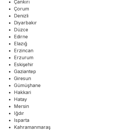
Çankırı
Çorum
Denizli
Diyarbakır
Düzce
Edirne
Elazığ
Erzincan
Erzurum
Eskişehir
Gaziantep
Giresun
Gümüşhane
Hakkari
Hatay
Mersin
Iğdır
Isparta
Kahramanmaraş