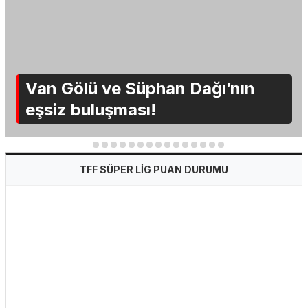
Van Gölü ve Süphan Dağı’nın
eşsiz buluşması!
1
2
3
4
5
6
7
8
9
10
11
12
13
14
15
TFF SÜPER LİG PUAN DURUMU