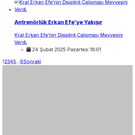
Antrenörlük Erkan Efe’ye Yakışır
Kral Erkan Efe’nin Disiplinli Çalışması Meyvesini
Verdi.
24 Şubat 2025 Pazartesi 18:01
1
2
3
4
5
…
6
Sonraki