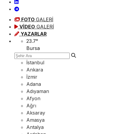
FOTO
GALERİ
VİDEO
GALERİ
YAZARLAR
23.7
°
Bursa
İstanbul
Ankara
İzmir
Adana
Adıyaman
Afyon
Ağrı
Aksaray
Amasya
Antalya