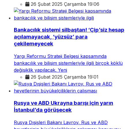
26 Şubat 2025 Çarşamba 19:06
Bankacılık sistemi silbaştan! ‘Çip’siz hesap
açılamayacak, ‘yüzsüz’ para
çekilemeyecek
Yargı Reformu Strateji Belgesi kapsamında
bankacılık ve bilişim sistemleriyle ilgili birçok köklü
değişiklik yapılacak. Yeni
26 Şubat 2025 Çarşamba 19:01
Rusya ve ABD Ukrayna barışı için yarın
İstanbul’da görüşecek
Rusya Dışişleri Bakanı Lavrov, Rus ve ABD