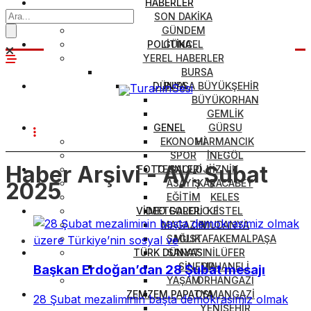
HABERLER
SON DAKİKA
GÜNDEM
POLİTİKA
GÜNCEL
YEREL HABERLER
BURSA
DÜNYA
BURSA BÜYÜKŞEHİR
BÜYÜKORHAN
GEMLİK
GENEL
GÜRSU
EKONOMİ
HARMANCIK
SPOR
İNEGÖL
Haber Arşivi -
Ay:
Şubat
FOTO GALERİ
TEKNOLOJİ
İZNİK
ASAYİŞ
KARACABEY
2025
EĞİTİM
KELES
VİDEO GALERİ
METEOROLOJİ
KESTEL
MAGAZİN
MUDANYA
SAĞLIK
MUSTAFAKEMALPAŞA
TÜRK DÜNYASI
SANAT
NİLÜFER
SİNEMA
ORHANELİ
Başkan Erdoğan’dan 28 Şubat mesajı
YAŞAM
ORHANGAZİ
ZEMZEM PAPATYA
OSMANGAZİ
28 Şubat mezaliminin başta demokrasimiz olmak
YENİŞEHİR