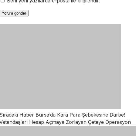
Beni yeni yazılarda e-posta ile bilgilendir.
Sıradaki Haber
Bursa’da Kara Para Şebekesine Darbe!
Vatandaşları Hesap Açmaya Zorlayan Çeteye Operasyon