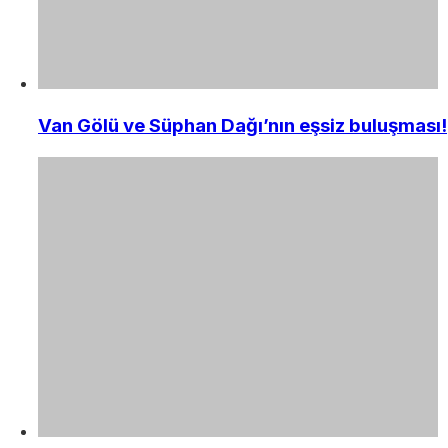
Van Gölü ve Süphan Dağı’nın eşsiz buluşması!