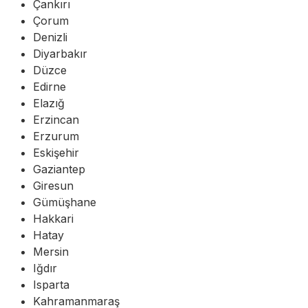
Çankırı
Çorum
Denizli
Diyarbakır
Düzce
Edirne
Elazığ
Erzincan
Erzurum
Eskişehir
Gaziantep
Giresun
Gümüşhane
Hakkari
Hatay
Mersin
Iğdır
Isparta
Kahramanmaraş