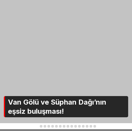
Van Gölü ve Süphan Dağı’nın
eşsiz buluşması!
1
2
3
4
5
6
7
8
9
10
11
12
13
14
15