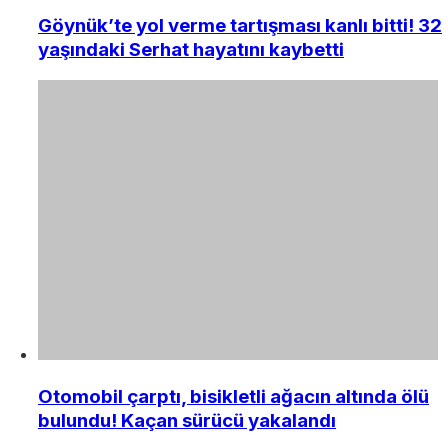
Göynük’te yol verme tartışması kanlı bitti! 32
yaşındaki Serhat hayatını kaybetti
Otomobil çarptı, bisikletli ağacın altında ölü
bulundu! Kaçan sürücü yakalandı