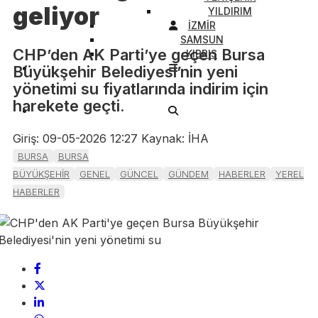
geliyor
YILDIRIM
İZMİR
SAMSUN
CHP’den AK Parti’ye geçen Bursa
KIBRIS
Büyükşehir Belediyesi’nin yeni
yönetimi su fiyatlarında indirim için
harekete geçti.
Giriş: 09-05-2026 12:27
Kaynak: İHA
BURSA
BURSA
BÜYÜKŞEHİR
GENEL
GÜNCEL
GÜNDEM
HABERLER
YEREL
HABERLER