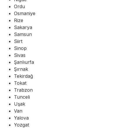
Ordu
Osmaniye
Rize
Sakarya
Samsun
Siirt
Sinop
Sivas
Şanlıurfa
Şırnak
Tekirdağ
Tokat
Trabzon
Tunceli
Uşak
Van
Yalova
Yozgat