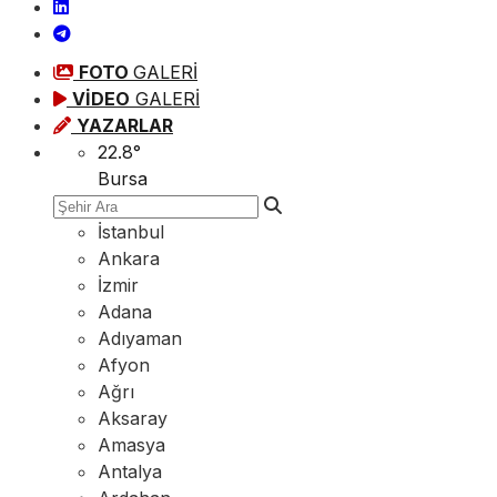
FOTO
GALERİ
VİDEO
GALERİ
YAZARLAR
22.8
°
Bursa
İstanbul
Ankara
İzmir
Adana
Adıyaman
Afyon
Ağrı
Aksaray
Amasya
Antalya