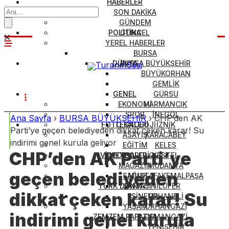
HABERLER
SON DAKİKA
GÜNDEM
POLİTİKA
GÜNCEL
YEREL HABERLER
BURSA
DÜNYA
BURSA BÜYÜKŞEHİR
BÜYÜKORHAN
GEMLİK
GENEL
GÜRSU
EKONOMİ
HARMANCIK
SPOR
İNEGÖL
Ana Sayfa
›
BURSA BÜYÜKŞEHİR
›
CHP’den AK
FOTO GALERİ
TEKNOLOJİ
İZNİK
Parti’ye geçen belediyeden dikkat çeken karar! Su
ASAYİŞ
KARACABEY
indirimi genel kurula geliyor
EĞİTİM
KELES
CHP’den AK Parti’ye
VİDEO GALERİ
METEOROLOJİ
KESTEL
MAGAZİN
MUDANYA
geçen belediyeden
SAĞLIK
MUSTAFAKEMALPAŞA
TÜRK DÜNYASI
SANAT
NİLÜFER
dikkat çeken karar! Su
SİNEMA
ORHANELİ
YAŞAM
ORHANGAZİ
indirimi genel kurula
ZEMZEM PAPATYA
OSMANGAZİ
YENİŞEHİR