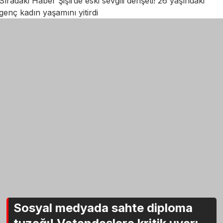
Sıradaki Haber
Şişli’de eski sevgili dehşeti! 26 yaşındaki
genç kadın yaşamını yitirdi
Sosyal medyada sahte diploma