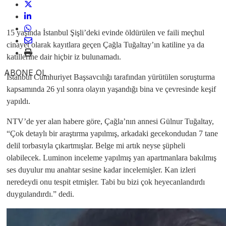
15 yaşında İstanbul Şişli’deki evinde öldürülen ve faili meçhul
cinayet olarak kayıtlara geçen Çağla Tuğaltay’ın katiline ya da
katillerine dair hiçbir iz bulunamadı.
ABONE OL
İstanbul Cumhuriyet Başsavcılığı tarafından yürütülen soruşturma
kapsamında 26 yıl sonra olayın yaşandığı bina ve çevresinde keşif
yapıldı.
NTV’de yer alan habere göre, Çağla’nın annesi Gülnur Tuğaltay,
“Çok detaylı bir araştırma yapılmış, arkadaki gecekondudan 7 tane
delil torbasıyla çıkartmışlar. Belge mi artık neyse şüpheli
olabilecek. Luminon inceleme yapılmış yan apartmanlara bakılmış
ses duyulur mu anahtar sesine kadar incelemişler. Kan izleri
neredeydi onu tespit etmişler. Tabi bu bizi çok heyecanlandırdı
duygulandırdı.” dedi.