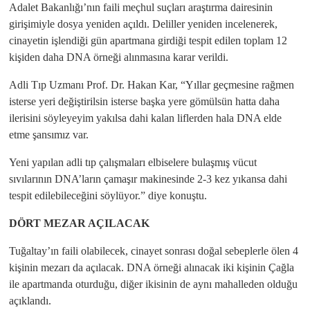
Adalet Bakanlığı’nın faili meçhul suçları araştırma dairesinin
girişimiyle dosya yeniden açıldı. Deliller yeniden incelenerek,
cinayetin işlendiği gün apartmana girdiği tespit edilen toplam 12
kişiden daha DNA örneği alınmasına karar verildi.
Adli Tıp Uzmanı Prof. Dr. Hakan Kar, “Yıllar geçmesine rağmen
isterse yeri değiştirilsin isterse başka yere gömülsün hatta daha
ilerisini söyleyeyim yakılsa dahi kalan liflerden hala DNA elde
etme şansımız var.
Yeni yapılan adli tıp çalışmaları elbiselere bulaşmış vücut
sıvılarının DNA’ların çamaşır makinesinde 2-3 kez yıkansa dahi
tespit edilebileceğini söylüyor.” diye konuştu.
DÖRT MEZAR AÇILACAK
Tuğaltay’ın faili olabilecek, cinayet sonrası doğal sebeplerle ölen 4
kişinin mezarı da açılacak. DNA örneği alınacak iki kişinin Çağla
ile apartmanda oturduğu, diğer ikisinin de aynı mahalleden olduğu
açıklandı.