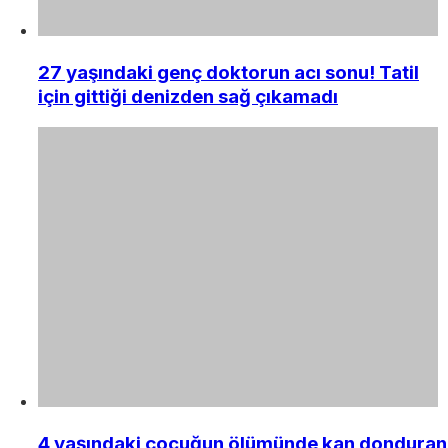
27 yaşındaki genç doktorun acı sonu! Tatil
için gittiği denizden sağ çıkamadı
4 yaşındaki çocuğun ölümünde kan donduran