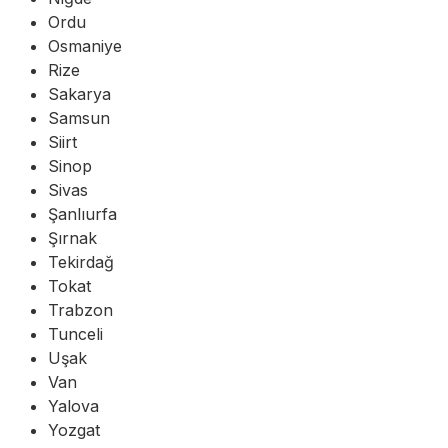
Ordu
Osmaniye
Rize
Sakarya
Samsun
Siirt
Sinop
Sivas
Şanlıurfa
Şırnak
Tekirdağ
Tokat
Trabzon
Tunceli
Uşak
Van
Yalova
Yozgat