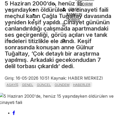
5 Haziran 2000’de, henüz 15
YILDIRIM
yaşındayken öldürülen ve cinayeti faili
İZMİR
SAMSUN
meçhul kalan Çağla Tuğaltay davasında
KIBRIS
yeniden keşif yapıldı. Cinayet gününün
canlandırıldığı çalışmada apartmandaki
ses geçirgenliği, görüş açıları ve tanık
ifadeleri titizlikle ele alındı. Keşif
sonrasında konuşan anne Gülnur
Tuğaltay, ‘Çok detaylı bir araştırma
yapılmış. Arkadaki gecekondudan 7
delil torbası çıkarıldı’ dedi.
Giriş: 16-05-2026 10:51
Kaynak: HABER MERKEZI
ASAYİŞ
GENEL
GÜNCEL
GÜNDEM
HABERLER