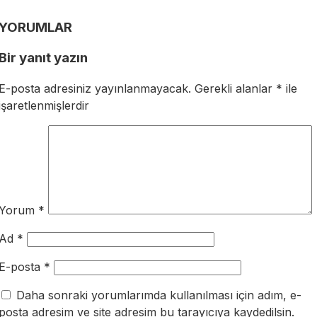
YORUMLAR
Bir yanıt yazın
E-posta adresiniz yayınlanmayacak.
Gerekli alanlar
*
ile
işaretlenmişlerdir
Yorum
*
Ad
*
E-posta
*
Daha sonraki yorumlarımda kullanılması için adım, e-
posta adresim ve site adresim bu tarayıcıya kaydedilsin.