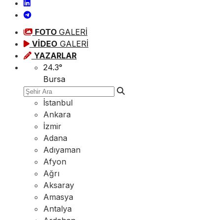
FOTO
GALERİ
VİDEO
GALERİ
YAZARLAR
24.3
°
Bursa
İstanbul
Ankara
İzmir
Adana
Adıyaman
Afyon
Ağrı
Aksaray
Amasya
Antalya