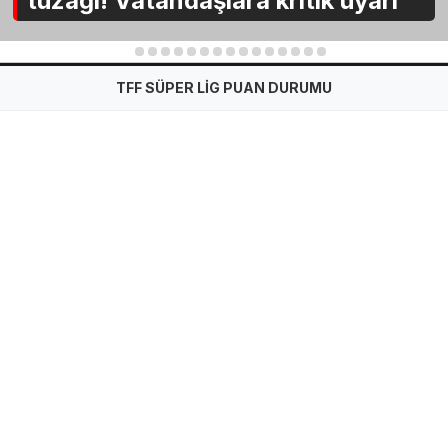
tuzağı! Vatandaşlara kritik uyarı
1
2
3
4
5
6
7
8
9
10
11
12
13
14
15
TFF SÜPER LİG PUAN DURUMU