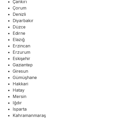
Çankırı
Çorum
Denizli
Diyarbakır
Düzce
Edirne
Elazığ
Erzincan
Erzurum
Eskişehir
Gaziantep
Giresun
Gümüşhane
Hakkari
Hatay
Mersin
Iğdır
Isparta
Kahramanmaraş