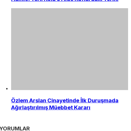
Özlem Arslan Cinayetinde İlk Duruşmada
Ağırlaştırılmış Müebbet Kararı
YORUMLAR