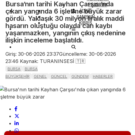
Bursa’nın tarihi Kayhan Çarşısı’nda
YILDIRIM
çıkan yangında 6 işletme büyük zarar
İZMİR
SAMSUN
gördü. Yaklaşık 30 milyon liralık maddi
KIBRIS
hasarın oluştuğu olayda can kaybı
yaşanmazken, yangının çıkış nedenine
ilişkin inceleme başlatıldı.
Giriş: 30-06-2026 23:37
Güncelleme: 30-06-2026
23:46
Kaynak: TURANINSESİ 🇹🇷
BURSA
BURSA
BÜYÜKŞEHİR
GENEL
GÜNCEL
GÜNDEM
HABERLER