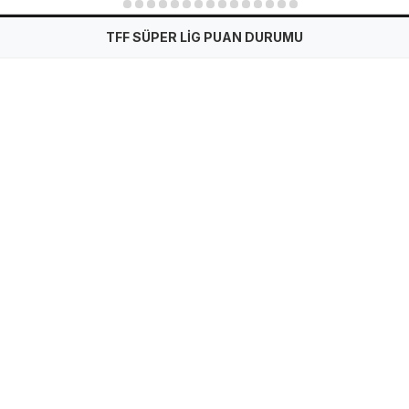
1
2
3
4
5
6
7
8
9
10
11
12
13
14
15
TFF SÜPER LİG PUAN DURUMU