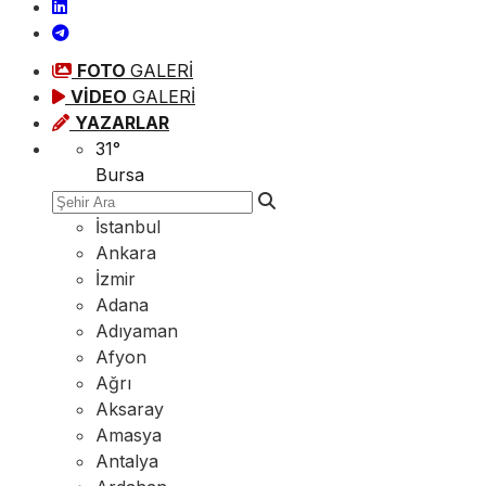
FOTO
GALERİ
VİDEO
GALERİ
YAZARLAR
31
°
Bursa
İstanbul
Ankara
İzmir
Adana
Adıyaman
Afyon
Ağrı
Aksaray
Amasya
Antalya