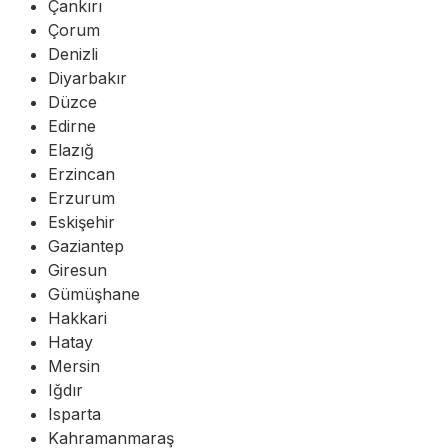
Çankırı
Çorum
Denizli
Diyarbakır
Düzce
Edirne
Elazığ
Erzincan
Erzurum
Eskişehir
Gaziantep
Giresun
Gümüşhane
Hakkari
Hatay
Mersin
Iğdır
Isparta
Kahramanmaraş