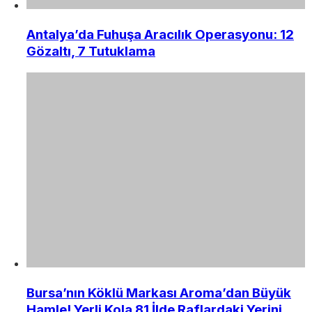
Antalya’da Fuhuşa Aracılık Operasyonu: 12
Gözaltı, 7 Tutuklama
Bursa’nın Köklü Markası Aroma’dan Büyük
Hamle! Yerli Kola 81 İlde Raflardaki Yerini