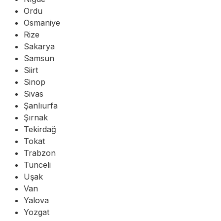
Ordu
Osmaniye
Rize
Sakarya
Samsun
Siirt
Sinop
Sivas
Şanlıurfa
Şırnak
Tekirdağ
Tokat
Trabzon
Tunceli
Uşak
Van
Yalova
Yozgat