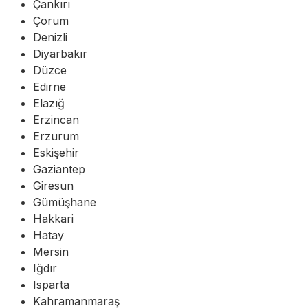
Çankırı
Çorum
Denizli
Diyarbakır
Düzce
Edirne
Elazığ
Erzincan
Erzurum
Eskişehir
Gaziantep
Giresun
Gümüşhane
Hakkari
Hatay
Mersin
Iğdır
Isparta
Kahramanmaraş