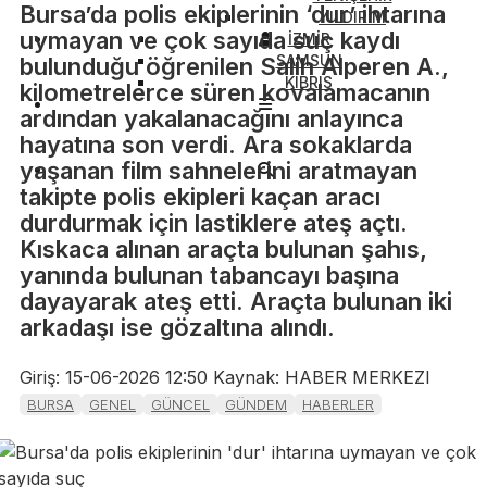
Bursa’da polis ekiplerinin ‘dur’ ihtarına
YILDIRIM
uymayan ve çok sayıda suç kaydı
İZMİR
SAMSUN
bulunduğu öğrenilen Salih Alperen A.,
KIBRIS
kilometrelerce süren kovalamacanın
ardından yakalanacağını anlayınca
hayatına son verdi. Ara sokaklarda
yaşanan film sahnelerini aratmayan
takipte polis ekipleri kaçan aracı
durdurmak için lastiklere ateş açtı.
Kıskaca alınan araçta bulunan şahıs,
yanında bulunan tabancayı başına
dayayarak ateş etti. Araçta bulunan iki
arkadaşı ise gözaltına alındı.
Giriş: 15-06-2026 12:50
Kaynak: HABER MERKEZI
BURSA
GENEL
GÜNCEL
GÜNDEM
HABERLER