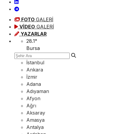
FOTO
GALERİ
VİDEO
GALERİ
YAZARLAR
28.1
°
Bursa
İstanbul
Ankara
İzmir
Adana
Adıyaman
Afyon
Ağrı
Aksaray
Amasya
Antalya