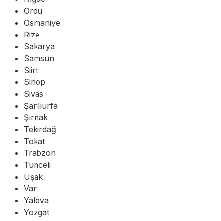
Ordu
Osmaniye
Rize
Sakarya
Samsun
Siirt
Sinop
Sivas
Şanlıurfa
Şırnak
Tekirdağ
Tokat
Trabzon
Tunceli
Uşak
Van
Yalova
Yozgat