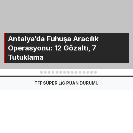
Antalya’da Fuhuşa Aracılık
Operasyonu: 12 Gözaltı, 7
Tutuklama
1
2
3
4
5
6
7
8
9
10
11
12
13
14
15
TFF SÜPER LİG PUAN DURUMU