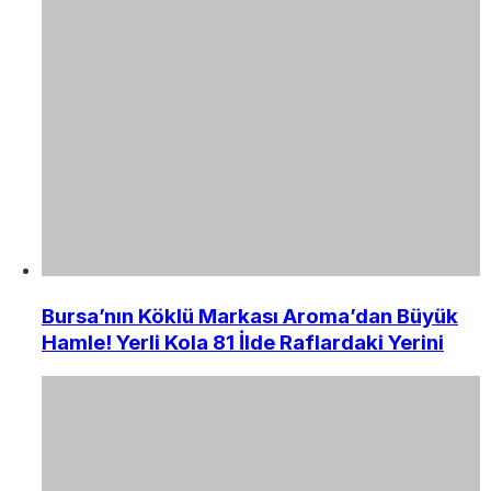
Bursa’nın Köklü Markası Aroma’dan Büyük
Hamle! Yerli Kola 81 İlde Raflardaki Yerini