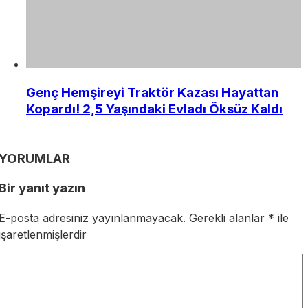
Genç Hemşireyi Traktör Kazası Hayattan
Kopardı! 2,5 Yaşındaki Evladı Öksüz Kaldı
YORUMLAR
Bir yanıt yazın
E-posta adresiniz yayınlanmayacak.
Gerekli alanlar
*
ile
işaretlenmişlerdir