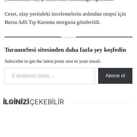
SPOR
Ceset, olay yerindeki incelemelerin ardından otopsi için
Youtube
Bursa Adli Tıp Kurumu morguna gönderildi.
SANAT
LinkedIn
YAŞAM
TuranınSesi sitesinden daha fazla şey keşfedin
Telegram
TÜRK DÜNYASI
Subscribe to get the latest posts sent to your email.
VİDEO GALERİ
E-postanızı yazın…
Abone ol
FOTO GALERİ
MAGAZİN
İLGİNİZİ
ÇEKEBİLİR