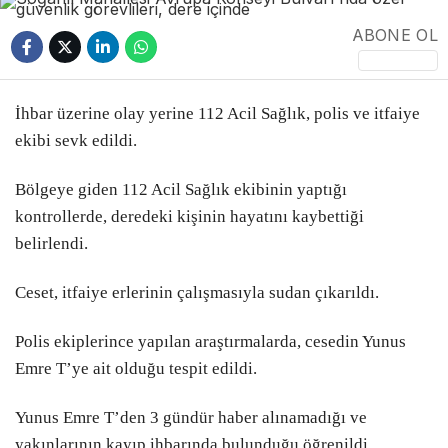
ABONE OL
POLİTİKA
EKONOMİ
İhbar üzerine olay yerine 112 Acil Sağlık, polis ve itfaiye
BURSA
ekibi sevk edildi.
BURSA BÜYÜKŞEHİR
Bölgeye giden 112 Acil Sağlık ekibinin yaptığı
WhatsApp
ASAYİŞ
kontrollerde, deredeki kişinin hayatını kaybettiği
İhbar Hattı
belirlendi.
TEKNOLOJİ
Ceset, itfaiye erlerinin çalışmasıyla sudan çıkarıldı.
EĞİTİM
Facebook
Polis ekiplerince yapılan araştırmalarda, cesedin Yunus
YEREL HABERLER
Emre T’ye ait olduğu tespit edildi.
METEOROLOJİ
Yunus Emre T’den 3 gündür haber alınamadığı ve
SAĞLIK
Instagram
yakınlarının kayıp ihbarında bulunduğu öğrenildi.