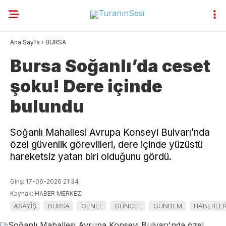
27.3
°
BURSA
Ana Sayfa
›
BURSA
GALERİ
VİDEO
YAZARLAR
Bursa Soğanlı’da ceset
şoku! Dere içinde
YAZARLAR
bulundu
SON DAKİKA
GENEL
Soğanlı Mahallesi Avrupa Konseyi Bulvarı’nda
özel güvenlik görevlileri, dere içinde yüzüstü
GÜNCEL
hareketsiz yatan biri olduğunu gördü.
GÜNDEM
Giriş: 17-06-2026 21:34
Kaynak: HABER MERKEZI
HABERLER
ASAYİŞ
BURSA
GENEL
GÜNCEL
GÜNDEM
HABERLE
DÜNYA