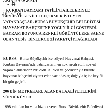
AKININA UĞRADI
– KURBAN BAYRAMI TATİLİNİ AİLELERİYLE
ABONE OL
BİRLİKTE KEYİFLİ GEÇİRMEK İSTEYEN
VATANDAŞLAR, BURSA BÜYÜKŞEHİR BELEDİYESİ
HAYVANAT BAHÇESİ’NE YOĞUN İLGİ GÖSTERDİ.
BAYRAM BOYUNCA RENKLİ GÖRÜNTÜLERE SAHNE
OLAN TESİS, BİNLERCE ZİYARETÇİYİ AĞIRLADI.
BURSA-
Bursa Büyükşehir Belediyesi Hayvanat Bahçesi,
Kurban Bayramı’nda vatandaşların en çok tercih ettiği sosyal
yaşam alanlarından biri oldu. Aileleri ve çocuklarıyla birlikte
hayvanat bahçesini ziyaret eden vatandaşlar, doğayla iç içe keyifli
bir gün geçirdi.
206 BİN METREKARE ALANDA FAALİYETLERİNİ
SÜRDÜRÜYOR
1998 yılından bu yana hizmet veren Bursa Büyükşehir Belediyesi