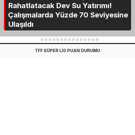
Rahatlatacak Dev Su Yatırımı!
Çalışmalarda Yüzde 70 Seviyesine
Ulaşıldı
1
2
3
4
5
6
7
8
9
10
11
12
13
14
15
TFF SÜPER LİG PUAN DURUMU