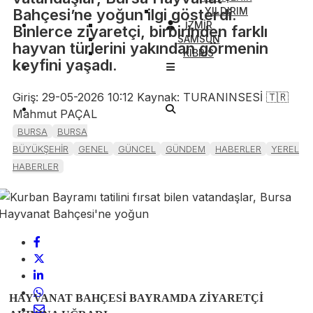
YILDIRIM
Bahçesi’ne yoğun ilgi gösterdi.
İZMİR
Binlerce ziyaretçi, birbirinden farklı
SAMSUN
hayvan türlerini yakından görmenin
KIBRIS
keyfini yaşadı.
Giriş: 29-05-2026 10:12
Kaynak: TURANINSESİ 🇹🇷
Mahmut PAÇAL
BURSA
BURSA
BÜYÜKŞEHİR
GENEL
GÜNCEL
GÜNDEM
HABERLER
YEREL
HABERLER
HAYVANAT BAHÇESİ BAYRAMDA ZİYARETÇİ