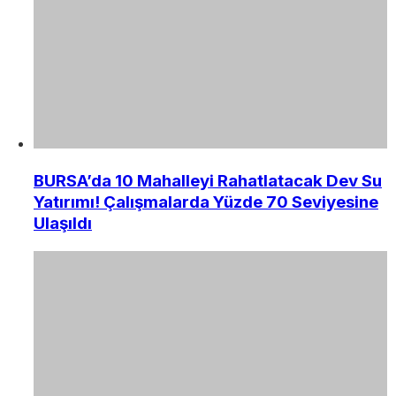
BURSA’da 10 Mahalleyi Rahatlatacak Dev Su
Yatırımı! Çalışmalarda Yüzde 70 Seviyesine
Ulaşıldı