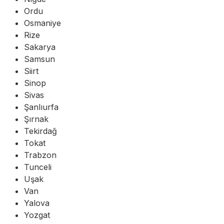
Ordu
Osmaniye
Rize
Sakarya
Samsun
Siirt
Sinop
Sivas
Şanlıurfa
Şırnak
Tekirdağ
Tokat
Trabzon
Tunceli
Uşak
Van
Yalova
Yozgat