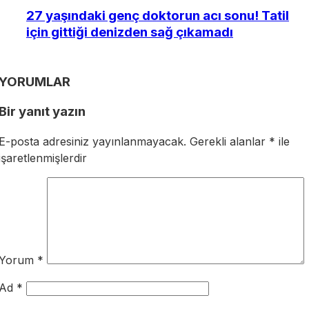
27 yaşındaki genç doktorun acı sonu! Tatil
için gittiği denizden sağ çıkamadı
YORUMLAR
Bir yanıt yazın
E-posta adresiniz yayınlanmayacak.
Gerekli alanlar
*
ile
işaretlenmişlerdir
Yorum
*
Ad
*