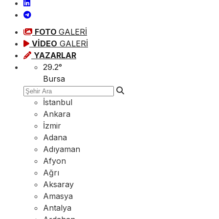
FOTO
GALERİ
VİDEO
GALERİ
YAZARLAR
29.2
°
Bursa
İstanbul
Ankara
İzmir
Adana
Adıyaman
Afyon
Ağrı
Aksaray
Amasya
Antalya