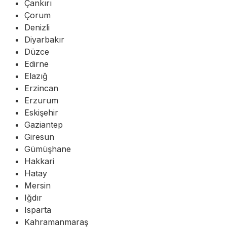
Çankırı
Çorum
Denizli
Diyarbakır
Düzce
Edirne
Elazığ
Erzincan
Erzurum
Eskişehir
Gaziantep
Giresun
Gümüşhane
Hakkari
Hatay
Mersin
Iğdır
Isparta
Kahramanmaraş